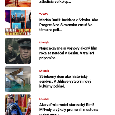
zákulisia veľkolep...
TV OTV
Marián Ďuriš: Incident v Srbsku. Ako
Progresívne Slovensko zneužíva
tému na poli...
Lifestyle
Najočakávanejší vojnový akčný film
roka sa natáčal v Česku. V traileri
pripomína...
Lifestyle
Strieborný dom ako historický
sendvič. V Jihlave vytvorili nový
kultúrny poklad.
Lifestyle
Ako veľmi smrdel staroveký Rím?
Mŕtvoly a výkaly premenili mesto na
nočnú moru