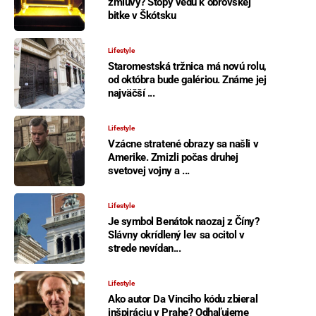
zmluvy? Stopy vedú k obrovskej
bitke v Škótsku
Lifestyle
Staromestská tržnica má novú rolu,
od októbra bude galériou. Známe jej
najväčší ...
Lifestyle
Vzácne stratené obrazy sa našli v
Amerike. Zmizli počas druhej
svetovej vojny a ...
Lifestyle
Je symbol Benátok naozaj z Číny?
Slávny okrídlený lev sa ocitol v
strede nevídan...
Lifestyle
Ako autor Da Vinciho kódu zbieral
inšpiráciu v Prahe? Odhaľujeme