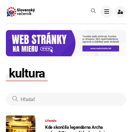
Skip
to
Menu
content
kultura
Lifestyle
Kde skončila legendárna Archa