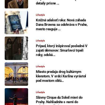
detaily prísne ...
Lifestyle
Knižná udalosť roka: Nová záhada
Dana Browna sa odohráva v Prahe,
mesto reaguje ...
Lifestyle
Prípad, ktorý inšpiroval posledné V
zajatí démonov: Smurlovci trpeli
roky, odská...
Lifestyle
Miesto predaja drog kultúrnym
klenotom. V srdci Karlína vyrástol
pod mostom oblú...
Lifestyle
Slávny Cirque du Soleil mieri do
Prahy. Nahliadnite s nami do