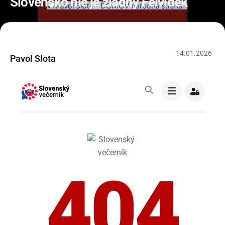
Slovensko nie je žiadny Felvidék
14
.
01
.
2026
Pavol Slota