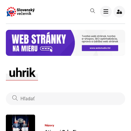
Skip
to
Menu
content
uhrik
Názory