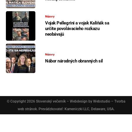
Názory
Vojak Pellegrini a vojak Kaliňák sa
určite povolávacieho rozkazu
neobávajú
Názory
Nábor národných obranných síl
© Copyright 2026
Slovenský večerník
– Webdesign by
Webstudio – Tvorba
web stránok
. Prevádzkovateľ: Kameniczki LLC, Delaware, USA.