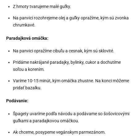
Z hmoty tvarujeme malé guľky.
Na panvici rozohrejeme olej a guľky opražíme, kým sú zvonka
chrumkavé.
Paradajková omáčka:
Na panvici opražíme cibuľu a cesnak, kým sú sklovité.
Pridáme nakrájané paradajky, bylinky, cukor a dochutíme
soľou a korením.
Varíme 10-15 minút, kým omáčka zhustne. Na konci môžeme
pridať bazalku.
Podávanie:
Špagety uvaríme podľa návodu a podávame so šošovicovými
guľkami a paradajkovou omáčkou.
Ak chceme, posypeme vegánskym parmezánom.