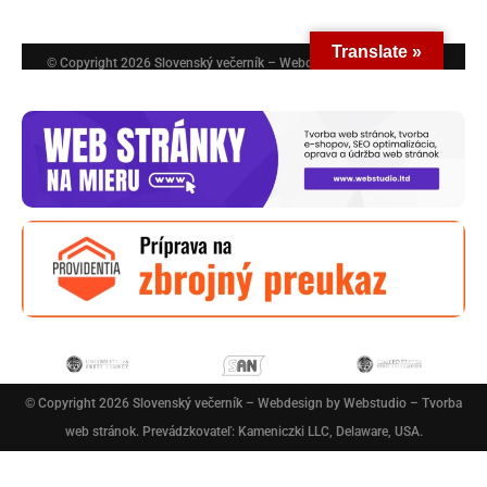
© Copyright 2026
Slovenský večerník
– Webdesign by
Webstudio – Tvorba
web stránok
. Prevádzkovateľ: Kameniczki LLC, Delaware, USA.