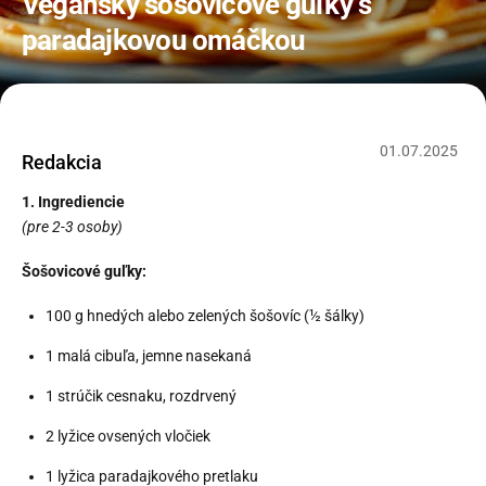
Vegánsky šošovicové guľky s
paradajkovou omáčkou
01
.
07
.
2025
Redakcia
1. Ingrediencie
(pre 2-3 osoby)
Šošovicové guľky:
100 g hnedých alebo zelených šošovíc (½ šálky)
1 malá cibuľa, jemne nasekaná
1 strúčik cesnaku, rozdrvený
2 lyžice ovsených vločiek
1 lyžica paradajkového pretlaku