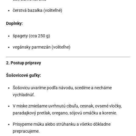
čerstvá bazalka (voliteľné)
Doplnky:
špagety (cca 250 g)
vegánsky parmezán (voliteľne)
2. Postup prípravy
Šošovicové guľky:
Šošovicu uvaríme podľa návodu, scedíme a necháme
vychladnúť.
V miske zmiešame uvrhnutú cibuľu, cesnak, ovsené vločky,
paradajkový pretlak, oregano, sójovú omáčku a korenie.
Prisypeme múku alebo strúhanku a všetko dôkladne
prepracujeme.