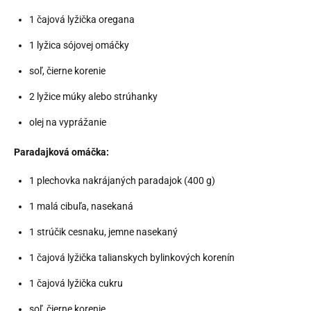
1 čajová lyžička oregana
1 lyžica sójovej omáčky
soľ, čierne korenie
2 lyžice múky alebo strúhanky
olej na vyprážanie
Paradajková omáčka:
1 plechovka nakrájaných paradajok (400 g)
1 malá cibuľa, nasekaná
1 strúčik cesnaku, jemne nasekaný
1 čajová lyžička talianskych bylinkových korenín
1 čajová lyžička cukru
soľ, čierne korenie