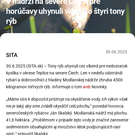
V nádrži na severe Čiech pre
horúčavy uhynuli viac ako štyri tony
rýb
30
.
06
.
2025
SITA
30.6.2025 (SITA.sk) – Tony rýb uhynuli cez víkend pre nedostatok
kyslíka v okrese Teplice na severe Čiech. Len v nedeľu odstránili
rybári a dobrovoľníci z hladiny Modlanskej nádrže zhruba 4500
kilogramov mŕtvych rýb. Informuje o tom
web
Novinky.
„
Máme síce k dispozícii prístroje na okysličenie vody, ich výkon však
nie je taký, aby sme zvládli okysličiť celú plochu,
“ povedal hovorca
severočeských rybárov Ján Skalský. Modlanská nádrž má plochu
41,6 hektára. „
Problémom v prípade tejto vody je značné zanesenie
sedimentom obsahujúcim aj množstvo látok podporujúcich rast
siníc,
“ pripustil Skalský.