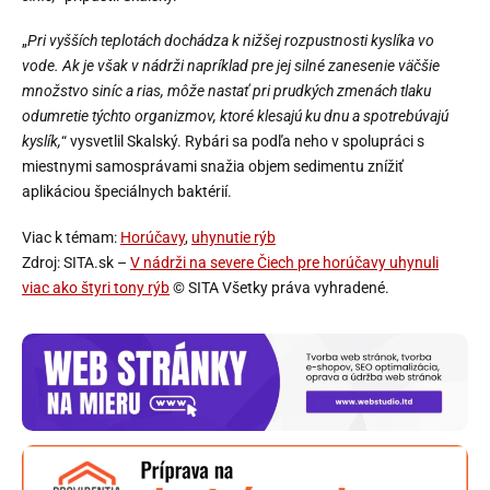
„
Pri vyšších teplotách dochádza k nižšej rozpustnosti kyslíka vo
vode. Ak je však v nádrži napríklad pre jej silné zanesenie väčšie
množstvo siníc a rias, môže nastať pri prudkých zmenách tlaku
odumretie týchto organizmov, ktoré klesajú ku dnu a spotrebúvajú
kyslík,
“ vysvetlil Skalský. Rybári sa podľa neho v spolupráci s
miestnymi samosprávami snažia objem sedimentu znížiť
aplikáciou špeciálnych baktérií.
Viac k témam:
Horúčavy
,
uhynutie rýb
Zdroj: SITA.sk –
V nádrži na severe Čiech pre horúčavy uhynuli
viac ako štyri tony rýb
© SITA Všetky práva vyhradené.