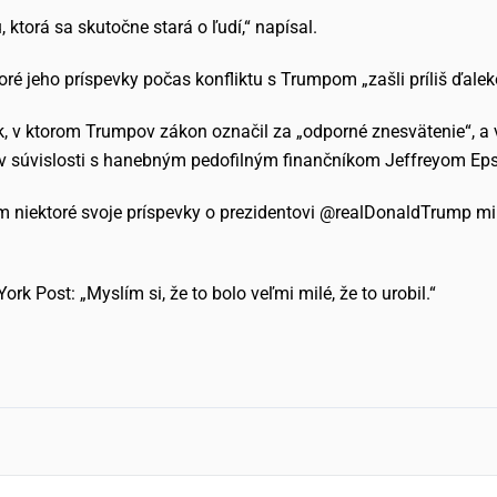
 ktorá sa skutočne stará o ľudí,“ napísal.
oré jeho príspevky počas konfliktu s Trumpom „zašli príliš ďalek
ok, v ktorom Trumpov zákon označil za „odporné znesvätenie“, 
vil v súvislosti s hanebným pedofilným finančníkom Jeffreyom Ep
m niektoré svoje príspevky o prezidentovi @realDonaldTrump minu
rk Post: „Myslím si, že to bolo veľmi milé, že to urobil.“