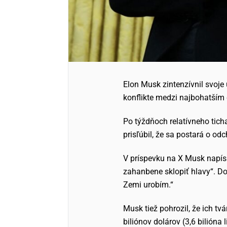
Elon Musk zintenzívnil svoj
konflikte medzi najbohatším
Po týždňoch relatívneho tich
prisľúbil, že sa postará o odc
V príspevku na X Musk napísal
zahanbene sklopiť hlavy“. Dod
Zemi urobím.“
Musk tiež pohrozil, že ich tv
biliónov dolárov (3,6 bilióna li