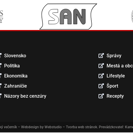
Slovensko
Správy
Politika
Mestá a ob
Ekonomika
Lifestyle
Zahraničie
Šport
Názory bez cenzúry
Recepty
ký večerník
– Webdesign by
Webstudio – Tvorba web stránok
. Prevádzkovateľ: Kame