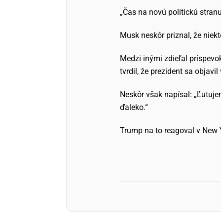
„Čas na novú politickú stranu,
Musk neskôr priznal, že niekt
Medzi inými zdieľal príspev
tvrdil, že prezident sa obja
Neskôr však napísal: „Ľutuje
ďaleko.“
Trump na to reagoval v New Yo