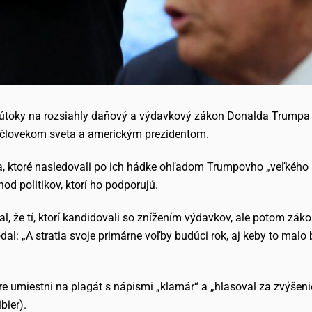
e útoky na rozsiahly daňový a výdavkový zákon Donalda Trumpa
 človekom sveta a americkým prezidentom.
a, ktoré nasledovali po ich hádke ohľadom Trumpovho „veľkého 
hod politikov, ktorí ho podporujú.
, že tí, ktorí kandidovali so znížením výdavkov, ale potom zákon
al: „A stratia svoje primárne voľby budúci rok, aj keby to malo 
áre umiestni na plagát s nápismi „klamár“ a „hlasoval za zvýšen
bier).