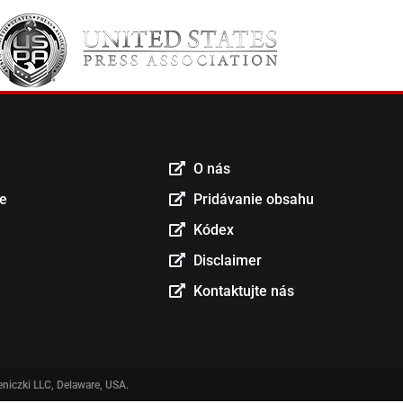
O nás
ce
Pridávanie obsahu
Kódex
Disclaimer
Kontaktujte nás
niczki LLC, Delaware, USA.