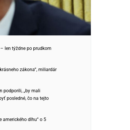
 – len týždne po prudkom
krásneho zákona“, miliardár
 podporili, „by mali
byť posledné, čo na tejto
ie amerického dlhu“ o 5