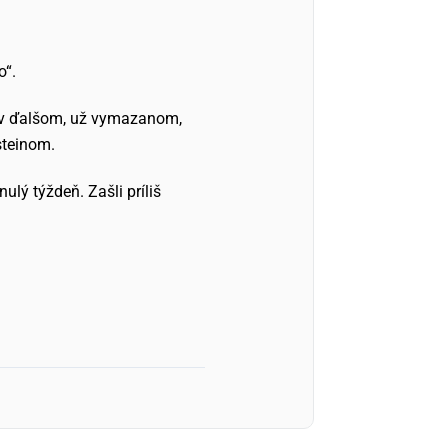
o“.
a v ďalšom, už vymazanom,
steinom.
lý týždeň. Zašli príliš