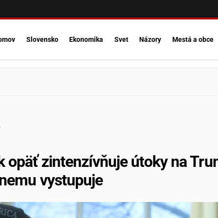
omov
Slovensko
Ekonomika
Svet
Názory
Mestá a obce
5
 opäť zintenzívňuje útoky na Trum
i nemu vystupuje