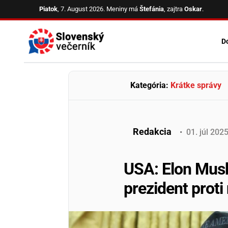
Skip
Piatok
, 7. August 2026.
Meniny má
Štefánia
, zajtra
Oskar
.
to
content
D
Kategória:
Krátke správy
Redakcia
•
01
.
júl
202
USA: Elon Musk
prezident prot