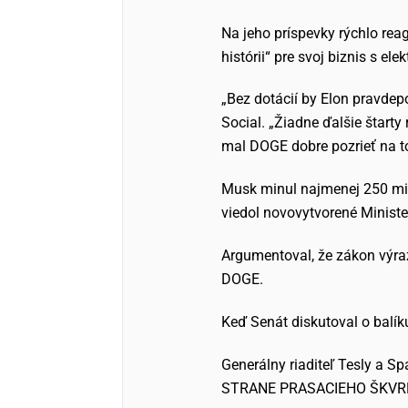
Na jeho príspevky rýchlo reag
histórii“ pre svoj biznis s ele
„Bez dotácií by Elon pravdep
Social. „Žiadne ďalšie štarty
mal DOGE dobre pozrieť na 
Musk minul najmenej 250 mil
viedol novovytvorené Ministe
Argumentoval, že zákon výraz
DOGE.
Keď Senát diskutoval o balík
Generálny riaditeľ Tesly a S
STRANE PRASACIEHO ŠKVRN