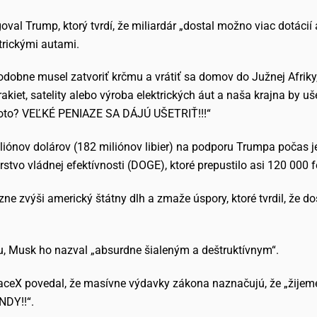
oval Trump, ktorý tvrdí, že miliardár „dostal možno viac dotácií
ktrickými autami.
odobne musel zatvoriť krčmu a vrátiť sa domov do Južnej Afriky
 rakiet, satelity alebo výroba elektrických áut a naša krajna by
toto? VEĽKÉ PENIAZE SA DÁJÚ UŠETRIŤ!!!“
iónov dolárov (182 miliónov libier) na podporu Trumpa počas 
rstvo vládnej efektívnosti (DOGE), ktoré prepustilo asi 120 000
ne zvýši americký štátny dlh a zmaže úspory, ktoré tvrdil, že d
u, Musk ho nazval „absurdne šialeným a deštruktívnym“.
paceX povedal, že masívne výdavky zákona naznačujú, že „žijeme 
DY!!“.