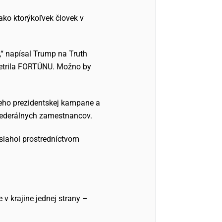
 ako ktorýkoľvek človek v
,“ napísal Trump na Truth
 ušetrila FORTÚNU. Možno by
jeho prezidentskej kampane a
 federálnych zamestnancov.
osiahol prostredníctvom
v krajine jednej strany –