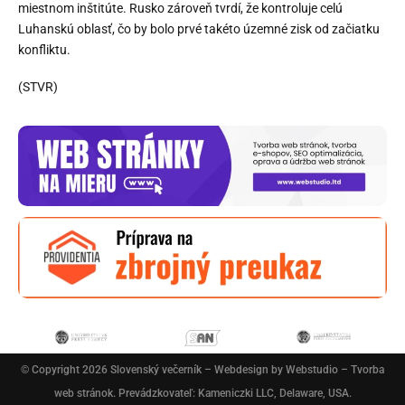
miestnom inštitúte. Rusko zároveň tvrdí, že kontroluje celú
Luhanskú oblasť, čo by bolo prvé takéto územné zisk od začiatku
konfliktu.
(STVR)
© Copyright 2026
Slovenský večerník
– Webdesign by
Webstudio – Tvorba
web stránok
. Prevádzkovateľ: Kameniczki LLC, Delaware, USA.