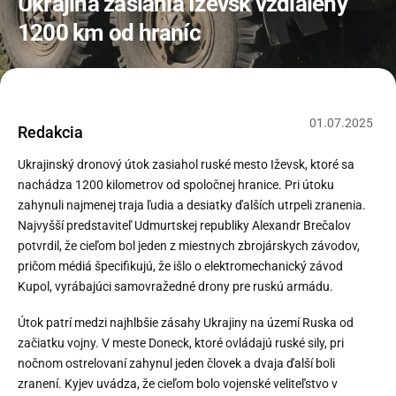
Ukrajina zasiahla Iževsk vzdialený
1200 km od hraníc
01
.
07
.
2025
Redakcia
Ukrajinský dronový útok zasiahol ruské mesto Iževsk, ktoré sa
nachádza 1200 kilometrov od spoločnej hranice. Pri útoku
zahynuli najmenej traja ľudia a desiatky ďalších utrpeli zranenia.
Najvyšší predstaviteľ Udmurtskej republiky Alexandr Brečalov
potvrdil, že cieľom bol jeden z miestnych zbrojárskych závodov,
pričom médiá špecifikujú, že išlo o elektromechanický závod
Kupol, vyrábajúci samovražedné drony pre ruskú armádu.
Útok patrí medzi najhlbšie zásahy Ukrajiny na území Ruska od
začiatku vojny. V meste Doneck, ktoré ovládajú ruské sily, pri
nočnom ostrelovaní zahynul jeden človek a dvaja ďalší boli
zranení. Kyjev uvádza, že cieľom bolo vojenské veliteľstvo v