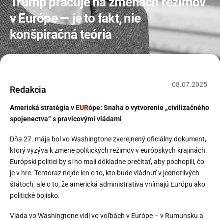
Trump pracuje na zmenách režimov
v Európe — je to fakt, nie
konšpiračná teória
08
.
07
.
2025
Redakcia
Americká stratégia v
EUR
ópe: Snaha o vytvorenie „civilizačného
spojenectva“ s pravicovými vládami
Dňa 27. mája bol vo Washingtone zverejnený oficiálny dokument,
ktorý vyzýva k zmene politických režimov v európskych krajinách.
Európski politici by si ho mali dôkladne prečítať, aby pochopili, čo
je v hre. Tentoraz nejde len o to, kto bude vládnuť v jednotlivých
štátoch, ale o to, že americká administratíva vnímajú Európu ako
politické bojisko.
Vláda vo Washingtone vidí vo voľbách v Európe – v Rumunsku a