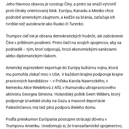
Jeho hlavnou obavou je vzostup Číny, a preto sa snaží vytvoriť
proti čínsky orientovaný blok. Európu, Kanadu a Mexiko chce
podrobiť americkým záujmom, a keďže sa bránia, zaťažuje ich
tvrdšie než autokracie ako Rusko či Turecko.
Trumpov cieľ nie je obrana demokratických hodnôt, ale zabránenie
Číne v prílišnom posilnení. Preto tlačí na svojich spojencov, aby sa
podriadili – tým, ktorí odporujú, hrozí ekonomickými sankciami
alebo diplomatickým tlakom.
Americký exprezident exportuje do Európy kultúrnu vojnu, ktorá
mu pomohla získať moc v USA. V každom krajine podporuje krajne
pravicových kandidátov – v Poľsku Karola Nawrockého, v
Nemecku Alice Weidelovú z AfD, v Rumunsku ultrapravicového
aktivistu Georgea Simiona. Holandský politik Geert Wilders, ktorý
podporuje izraelské útoky na Gazu a masové deportácie
Palestínčanov, má tiež plnú podporu Bieleho domu.
Podľa prieskumov Európania postupne strácajú dôveru v
Trumpovu Ameriku. Uvedomujú si, že transatlantické spojenectvo,