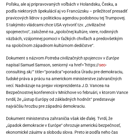
Poľsku, ale aj pripravovaných voľbách v Holandsku, Česku, a
podľa niektorých špekulácií aj vo Francúzsku – príležitosť presadiť
pravicových lídrov s politickou agendou podobnou tej Trumpovej.
S takýmito vládcami chce USA vytvoriť tzv. „civilizačné
spojenectvo“, založené na „spoločnej kultúre, viere, rodinných
väzbách, vzájomnej pomoci v ťažkých chvíľach a predovšetkým
na spoločnom západnom kultúrnom dedičstve“.
Dokument s názvom
Potreba civilizačných spojencov v Európe
napísal Samuel Samson, seniorný <a href="https://
seo
-
consulting.sk/“ title=“poradca“>poradca Úradu pre demokraciu,
ľudské práva a prácu na americkom ministerstve zahraničných
vecí. Nadväzuje na prejav viceprezidenta J.D. Vancea na
Bezpečnostnej konferencii v Mníchove vo februári, v ktorom Vance
tvrdil, že „ústup Európy od základných hodnôt“ predstavuje
najväčšiu hrozbu pre západnú demokraciu.
Dokument ministerstva zahraničia však ide ďalej. Tvrdí, že
„úpadok demokracie v Európe“ ohrozuje americkú bezpečnosť,
ekonomické záujmy a slobodu slova. Preto je podľa neho čas