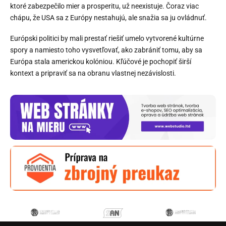
ktoré zabezpečilo mier a prosperitu, už neexistuje. Čoraz viac
chápu, že USA sa z Európy nestahujú, ale snažia sa ju ovládnuť.
Európski politici by mali prestať riešiť umelo vytvorené kultúrne
spory a namiesto toho vysvetľovať, ako zabrániť tomu, aby sa
Európa stala americkou kolóniou. Kľúčové je pochopiť širší
kontext a pripraviť sa na obranu vlastnej nezávislosti.