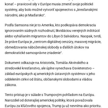
konať – pravicové sily v Európe musia zmeniť svoje politické
systémy, aby bolo možné vytvoriť spojenectvo s „kresťanskými
národmi, ako je Maďarsko“.
Podľa Samsona nie je to Amerika, kto podkopáva demokraciu
ignorovaním súdnych rozhodnutí, likvidáciou verejných inštitúcií
alebo vyháňaním migrantov do Líbye či Salvádoru. Naopak, tvrdí,
že práve Európa je „centrom digitálnej cenzúry, masovej migrácie,
obmedzovania náboženskej slobody a ďalších útokov na
demokratické samosprávne zriadenie“.
Dokument odkazuje na Aristotela, Tomáša Akvinského a
stredoveké kresťanstvo, ale úplne vynechava Osvietenstvo –
základ európskych aj amerických ústavných systémov s jeho
oddelením cirkvi od štátu, občianskymi slobodami a vládou
zákona.
Tento prístup je v súlade s Trumpovým pohľadom na Európu.
Narozdiel od doterajšej americkej politiky, ktorá považovala
Európu za kľúčového spojenca, Trump ju už nevníma ako prioritu.