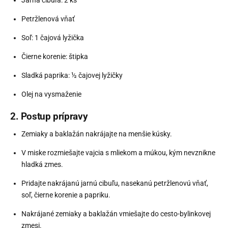
Petržlenová vňať
Soľ: 1 čajová lyžička
Čierne korenie: štipka
Sladká paprika: ½ čajovej lyžičky
Olej na vysmaženie
2. Postup prípravy
Zemiaky a baklažán nakrájajte na menšie kúsky.
V miske rozmiešajte vajcia s mliekom a múkou, kým nevznikne
hladká zmes.
Pridajte nakrájanú jarnú cibuľu, nasekanú petržlenovú vňať,
soľ, čierne korenie a papriku.
Nakrájané zemiaky a baklažán vmiešajte do cesto-bylinkovej
zmesi.