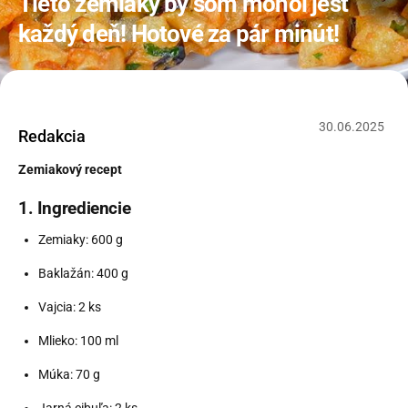
Tieto zemiaky by som mohol jesť
každý deň! Hotové za pár minút!
30
.
06
.
2025
Redakcia
Zemiakový recept
1. Ingrediencie
Zemiaky: 600 g
Baklažán: 400 g
Vajcia: 2 ks
Mlieko: 100 ml
Múka: 70 g
Jarná cibuľa: 2 ks