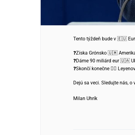
Tento týždeň bude v 🇪🇺 E
❓️Získa Grónsko 🇺🇲 Amerik
❓️Dáme 90 miliárd eur 🇺🇦 U
❓️Skončí konečne 🧟‍♀️ Leyeno
Dejú sa veci. Sledujte nás, 
Milan Uhrík