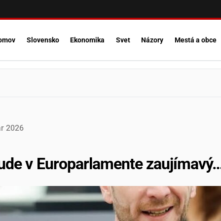
omov
Slovensko
Ekonomika
Svet
Názory
Mestá a obce
r
2026
ude v Europarlamente zaujímavý