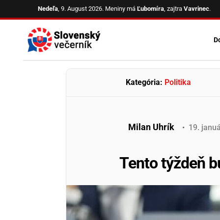
Skip
Nedeľa
, 9. August 2026.
Meniny má
Ľubomíra
, zajtra
Vavrinec
.
to
content
D
Kategória:
Politika
Milan Uhrík
•
19
.
januá
Tento týždeň b