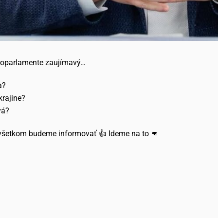
uroparlamente zaujímavý…
a?
krajine?
vá?
o všetkom budeme informovať 👍 Ideme na to 👊