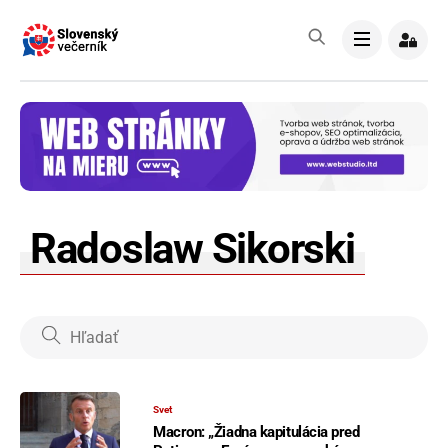
Skip
to
Menu
content
Radoslaw Sikorski
Svet
Macron: „Žiadna kapitulácia pred