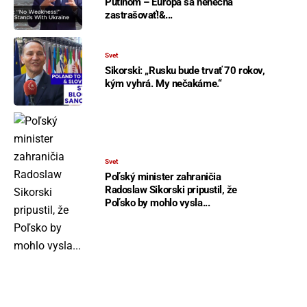
Putinom – Európa sa nenechá
zastrašovať!&...
Svet
Sikorski: „Rusku bude trvať 70 rokov,
kým vyhrá. My nečakáme.“
Svet
Poľský minister zahraničia
Radoslaw Sikorski pripustil, že
Poľsko by mohlo vysla...