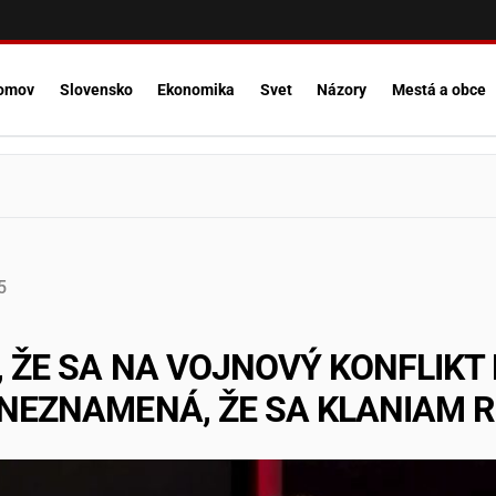
omov
Slovensko
Ekonomika
Svet
Názory
Mestá a obce
5
O, ŽE SA NA VOJNOVÝ KONFLIK
 NEZNAMENÁ, ŽE SA KLANIAM 