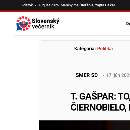
Skip
Piatok
, 7. August 2026.
Meniny má
Štefánia
, zajtra
Oskar
.
to
content
D
Kategória:
Politika
SMER SD
•
17
.
jún
202
T. GAŠPAR: T
ČIERNOBIELO,