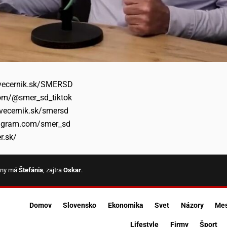
-vecernik.sk/SMERSD
com/@smer_sd_tiktok
-vecernik.sk/smersd
tagram.com/smer_sd
r.sk/