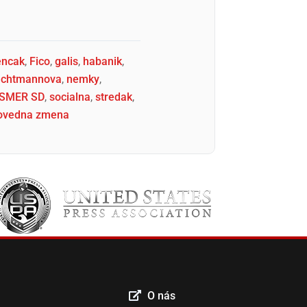
encak
,
Fico
,
galis
,
habanik
,
achtmannova
,
nemky
,
SMER SD
,
socialna
,
stredak
,
ovedna zmena
O nás