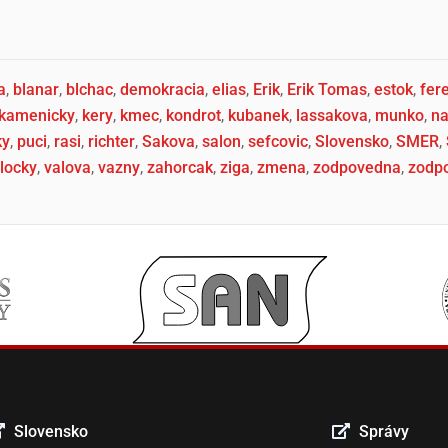
a
,
blanar
,
blchac
,
demokracia
,
elias
,
Erik
,
Erik Tomas
,
estok
,
fer
kamenicky
,
kery
,
kmec
,
kondrot
,
kubanek
,
lassakova
,
munko
,
n
ky
,
puci
,
rasi
,
richter
,
Sakova
,
salon
,
sefcovic
,
Slovensko
,
SMER
,
locky
,
valova
,
vazny
,
zahorcak
,
ziga
,
zmena
,
zodpovedna
,
zodp
Slovensko
Správy