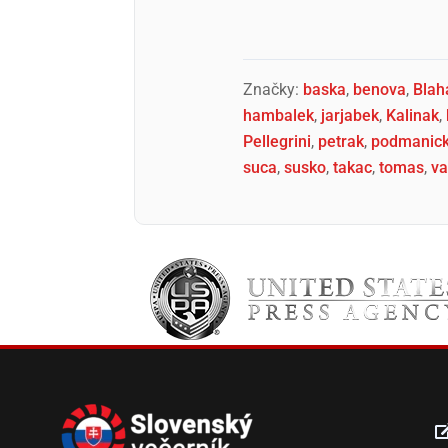
Značky:
baska
,
benova
,
Blah
hambalek
,
jarjabek
,
Kalinak
,
Pellegrini
,
petrak
,
podmanic
suca
,
susko
,
takac
,
tomas
,
va