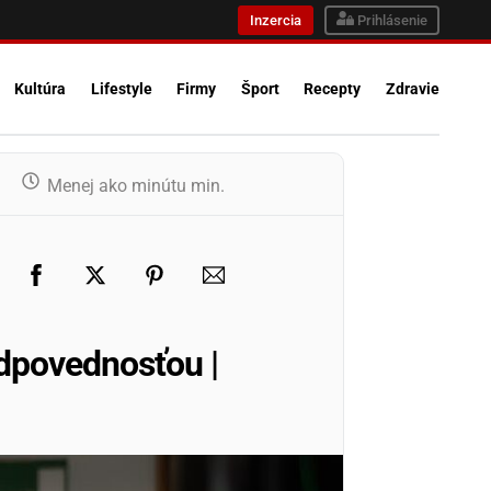
Inzercia
Prihlásenie
Kultúra
Lifestyle
Firmy
Šport
Recepty
Zdravie
Menej ako minútu
min.
odpovednosťou |