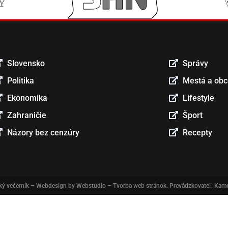
Slovensko
Správy
Politika
Mestá a ob
Ekonomika
Lifestyle
Zahraničie
Šport
Názory bez cenzúry
Recepty
ký večerník
– Webdesign by
Webstudio – Tvorba web stránok
. Prevádzkovateľ: Kame