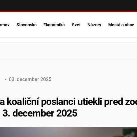
omov
Slovensko
Ekonomika
Svet
Názory
Mestá a obce
o
•
03
.
december
2025
a koaliční poslanci utiekli pred z
g, 3. december 2025