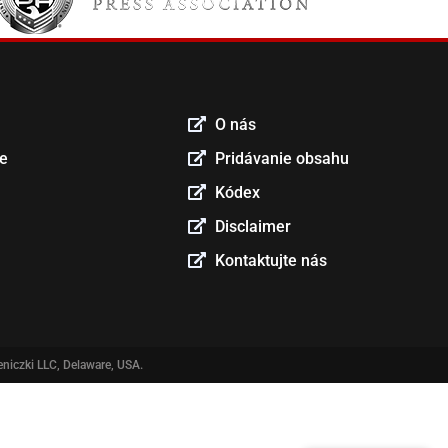
O nás
ce
Pridávanie obsahu
Kódex
Disclaimer
Kontaktujte nás
niczki LLC, Delaware, USA.