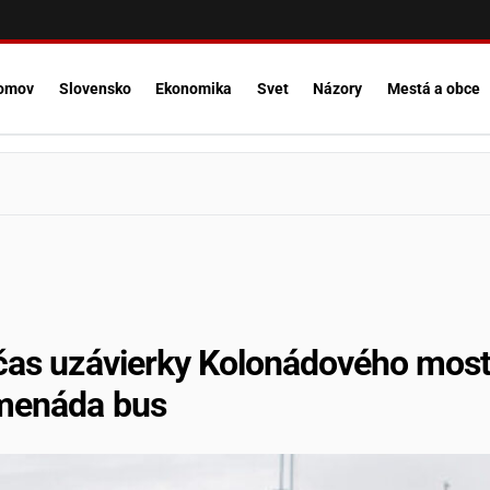
omov
Slovensko
Ekonomika
Svet
Názory
Mestá a obce
čas uzávierky Kolonádového most
menáda bus