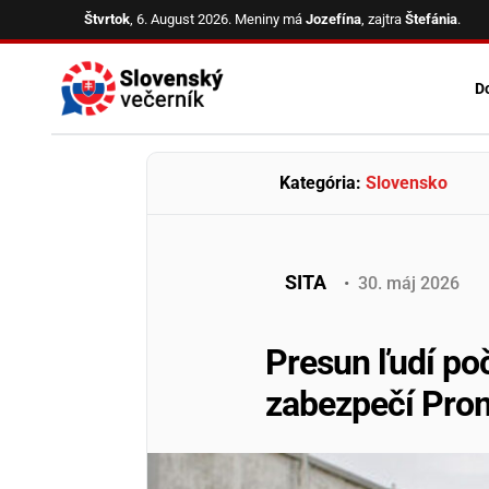
Skip
Štvrtok
, 6. August 2026.
Meniny má
Jozefína
, zajtra
Štefánia
.
to
content
D
Kategória:
Slovensko
SITA
•
30
.
máj
2026
Presun ľudí po
zabezpečí Pro