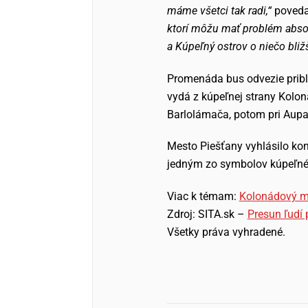
máme všetci tak radi,“
poveda
ktorí môžu mať problém abso
a Kúpeľný ostrov o niečo bližš
Promenáda bus odvezie pribli
vydá z kúpeľnej strany Kolo
Barlolámača, potom pri Aupar
Mesto Piešťany vyhlásilo kon
jedným zo symbolov kúpeľnéh
Viac k témam:
Kolonádový m
Zdroj: SITA.sk –
Presun ľudí
Všetky práva vyhradené.