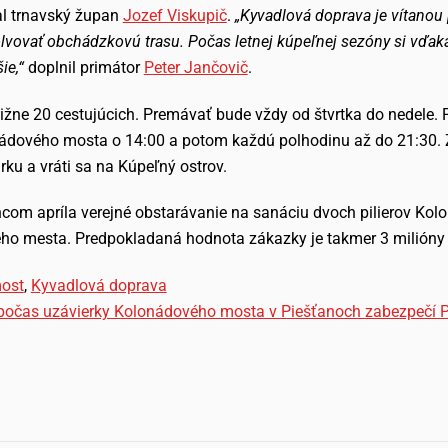
l trnavský župan
Jozef Viskupič
.
„Kyvadlová doprava je vítanou
lvovať obchádzkovú trasu. Počas letnej kúpeľnej sezóny si vďa
ie,“
doplnil primátor
Peter Jančovič
.
žne 20 cestujúcich. Premávať bude vždy od štvrtka do nedele. P
nádového mosta o 14:00 a potom každú polhodinu až do 21:30. 
ku a vráti sa na Kúpeľný ostrov.
com apríla verejné obstarávanie na sanáciu dvoch pilierov Kol
o mesta. Predpokladaná hodnota zákazky je takmer 3 milióny 
ost
,
Kyvadlová doprava
 počas uzávierky Kolonádového mosta v Piešťanoch zabezpečí