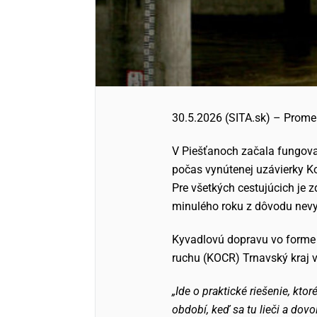
30.5.2026 (SITA.sk) – Promen
V Piešťanoch začala fungova
počas vynútenej uzávierky K
Pre všetkých cestujúcich je 
minulého roku z dôvodu nevyh
Kyvadlovú dopravu vo forme 
ruchu (KOCR) Trnavský kraj v
„Ide o praktické riešenie, kto
období, keď sa tu lieči a do