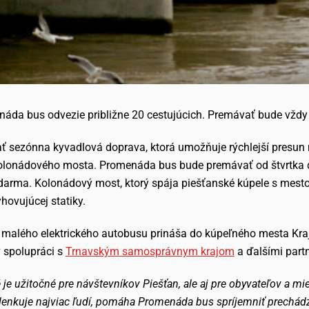
áda bus odvezie približne 20 cestujúcich. Premávať bude vždy 
ť sezónna kyvadlová doprava, ktorá umožňuje rýchlejší presun
olonádového mosta. Promenáda bus bude premávať od štvrtka do
zdarma. Kolonádový most, ktorý spája piešťanské kúpele s mest
ovujúcej statiky.
malého elektrického autobusu prináša do kúpeľného mesta Kra
 spolupráci s
Trnavským samosprávnym krajom
a ďalšími part
ré je užitočné pre návštevníkov Piešťan, ale aj pre obyvateľov a m
volenkuje najviac ľudí, pomáha Promenáda bus spríjemniť prechád