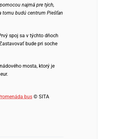
 pomocou najmä pre tých,
ka tomu budú centrum Piešťan
rvý spoj sa v týchto dňoch
Zastavovať bude pri soche
onádového mosta, ktorý je
eur.
 Promenáda bus
© SITA