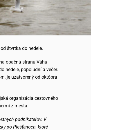
od štvrtka do nedele.
 na opačnú stranu Váhu
 nedele, popoludní a večer.
om, je uzatvorený od októbra
jská organizácia cestovného
nermi z mesta.
iestnych podnikateľov. V
zky po Piešťanoch, ktoré