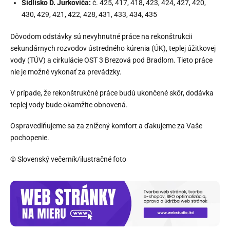
Sídlisko D. Jurkoviča:
č. 425, 417, 418, 423, 424, 427, 420,
430, 429, 421, 422, 428, 431, 433, 434, 435
Dôvodom odstávky sú nevyhnutné práce na rekonštrukcii
sekundárnych rozvodov ústredného kúrenia (ÚK), teplej úžitkovej
vody (TÚV) a cirkulácie OST 3 Brezová pod Bradlom. Tieto práce
nie je možné vykonať za prevádzky.
V prípade, že rekonštrukčné práce budú ukončené skôr, dodávka
teplej vody bude okamžite obnovená.
Ospravedlňujeme sa za znížený komfort a ďakujeme za Vaše
pochopenie.
© Slovenský večerník/ilustračné foto