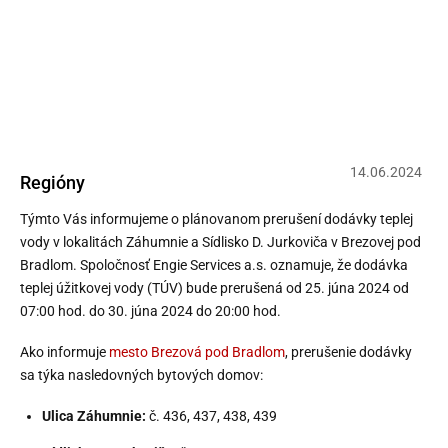
Prerušenie dodávky teplej vody na
Záhumní a na Sídlisku D. Jurkoviča v
Brezovej pod Bradlom
14
.
06
.
2024
Regióny
Týmto Vás informujeme o plánovanom prerušení dodávky teplej
vody v lokalitách Záhumnie a Sídlisko D. Jurkoviča v Brezovej pod
Bradlom. Spoločnosť Engie Services a.s. oznamuje, že dodávka
teplej úžitkovej vody (TÚV) bude prerušená od 25. júna 2024 od
07:00 hod. do 30. júna 2024 do 20:00 hod.
Ako informuje
mesto Brezová pod Bradlom
, prerušenie dodávky
sa týka nasledovných bytových domov:
Ulica Záhumnie:
č. 436, 437, 438, 439