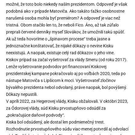
možné, že toto bolo niekedy naším prezidentom. Odpoveď je však
podobná ako v prípade Matoviča. Ako takáto ťažko osobnostne
narušená osoba mohla byť premiérom? A odpoveď je viac než
tristná. Obom stačilo len to, že neboli Fico. Áno, až tak zúfalo
preprali červené denníky myseľ Slovákov, že umožnili takú spúšť.
Ak už teda hovoríme o „špinavom procese“ treba jasne a
jednoznačne konštatovať, že nijaké dôkazy o nevine Kisku
neexistujú. A naopak, existuje celý rad dôkazov o jeho vine.
Kiskov prípad sa začal vyšetrovať za vlády Smeru (od roku 2017).
Lenže vyšetrovanie podvodov pri financovaní Kiskovej
prezidentskej kampane pokračovalo aj po voľbách 2020, teda po
nástupe Matoviča s Lipšicom k moci. Vyšetrovateľ zločinov
bývalého prezidenta nebol odvolaný, práve naopak, bol povýšený.
Dôkazy nepustili.
V apríli 2022, za Hegerovej vlády, Kisku obžalovali. V októbri 2023,
za Ódorovej vlády, súd Kisku prvostupňovo odsúdil za
„pokračujúce daňové podvody“.
Kiska bol odsúdený, ale dostal len podmienečný trest.
Rozhodnutie prvostupňového súdu viac-menej potvrdil aj odvolací