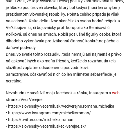
súd. Tvrdiť, že to je výsledok Ficovej politiky zastrašovania sudcov,
je hlboko pod úroveň človeka, ktorý bol kedysi (hoci len omylom)
prezidentom Slovenskej republiky. Pointa celého prípadu je však
nasledovná. Kiska definitívne skončil ako osoba hodná rešpektu.
Veľkí bojovníci, či bojovníčky proti korupcii ako Remišová či
Kolíková, sú dnes na smiech. Robili poslušné figúrky osobe, ktorá
dlhodobo vykonávala protizákonnú činnosť, konkrétne páchala
daňové podvody.
Dnes, vo svetle tohto rozsudku, teda nemajú ani najmenšie právo
nálepkovať iných ako mafia friendly, keďže do roztrhnutia tela
slúžili právoplatne odsúdenému podvodníkovi.
Samozrejme, očakávať od nich čo len milimeter sebareflexie, je
nereálne.
Nezabudnite navštíviť moju facebook stránku, Instagram a
web
stránku Veci Verejné:
• https://slovensky-vecernik.sk/veciverejne.romana.michelka
• https://www.instagram.com/michelkoroman/
• https://twitter.com/michelko_roman
• https://slovensky-vecernik.skeci-verejne.sk/