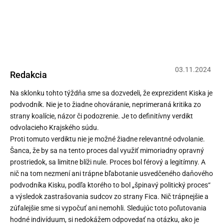
Právoplatne odsúdený zločinec
Kiska.
03
.
11
.
2024
Redakcia
Na sklonku tohto týždňa sme sa dozvedeli, že exprezident Kiska je
podvodník. Nie je to žiadne ohováranie, neprimeraná kritika zo
strany koalície, názor či podozrenie. Je to definitívny verdikt
odvolacieho Krajského súdu.
Proti tomuto verdiktu nie je možné žiadne relevantné odvolanie.
Šanca, že by sa na tento proces dal využiť mimoriadny opravný
prostriedok, sa limitne blíži nule. Proces bol férový a legitímny. A
nič na tom nezmení ani trápne bľabotanie usvedčeného daňového
podvodníka Kisku, podľa ktorého to bol „špinavý politický proces“
a výsledok zastrašovania sudcov zo strany Fica. Nič trápnejšie a
zúfalejšie sme si vypočuť ani nemohli. Sledujúc toto poľutovania
hodné indivíduum, si nedokážem odpovedať na otázku, ako je