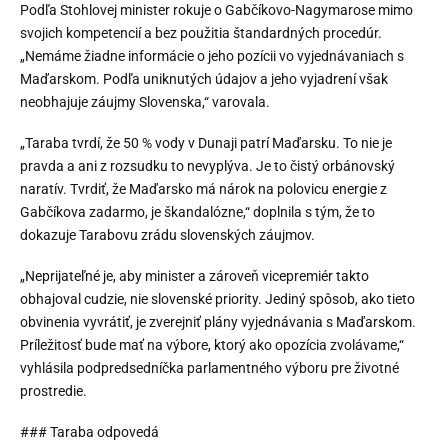
Podľa Stohlovej minister rokuje o Gabčíkovo-Nagymarose mimo
svojich kompetencií a bez použitia štandardných procedúr.
„Nemáme žiadne informácie o jeho pozícii vo vyjednávaniach s
Maďarskom. Podľa uniknutých údajov a jeho vyjadrení však
neobhajuje záujmy Slovenska,“ varovala.
„Taraba tvrdí, že 50 % vody v Dunaji patrí Maďarsku. To nie je
pravda a ani z rozsudku to nevyplýva. Je to čistý orbánovský
naratív. Tvrdiť, že Maďarsko má nárok na polovicu energie z
Gabčíkova zadarmo, je škandalózne,“ doplnila s tým, že to
dokazuje Tarabovu zrádu slovenských záujmov.
„Neprijateľné je, aby minister a zároveň vicepremiér takto
obhajoval cudzie, nie slovenské priority. Jediný spôsob, ako tieto
obvinenia vyvrátiť, je zverejniť plány vyjednávania s Maďarskom.
Príležitosť bude mať na výbore, ktorý ako opozícia zvolávame,“
vyhlásila podpredsedníčka parlamentného výboru pre životné
prostredie.
### Taraba odpovedá