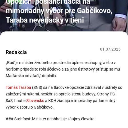
Opoziční poslanci tlačia na
mimoriadny výbor pre Gabčíkovo,
Taraba neveriacky v tieni
01
.
07
.
2025
Redakcia
„Buď je minister životného prostredia úplne neschopný, alebo v
horšom prípade to robí účelovo a za jeho ústretový prístup sa mu
Maďarsko odvďačí,“ doplnila.
Tomáš Taraba
(SNS) sa na tlačovke opozície zdržiaval v ústrety so
založenými rukami, neskôr sa oprel o stenu budovy. Strany PS,
SaS, hnutie
Slovensko
a KDH žiadajú mimoriadny parlamentný
výbor k sporu o Gabčíkovo.
### Stohľová: Minister neobhajuje záujmy človeka