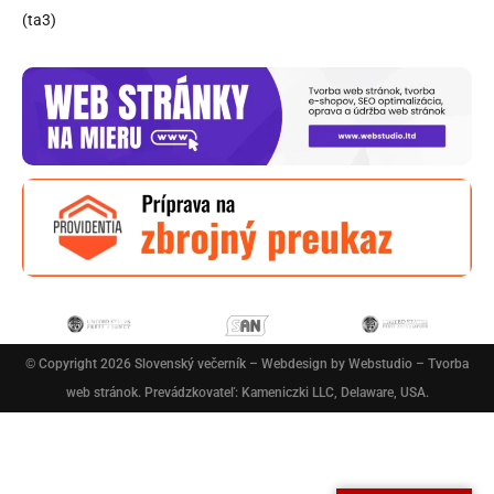
(ta3)
© Copyright 2026
Slovenský večerník
– Webdesign by
Webstudio – Tvorba
web stránok
. Prevádzkovateľ: Kameniczki LLC, Delaware, USA.