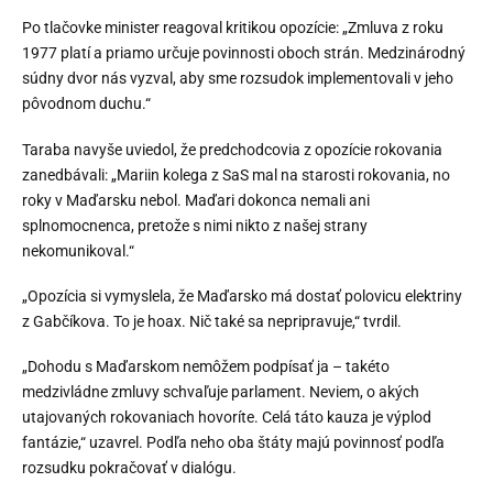
Po tlačovke minister reagoval kritikou opozície: „Zmluva z roku
1977 platí a priamo určuje povinnosti oboch strán. Medzinárodný
súdny dvor nás vyzval, aby sme rozsudok implementovali v jeho
pôvodnom duchu.“
Taraba navyše uviedol, že predchodcovia z opozície rokovania
zanedbávali: „Mariin kolega z SaS mal na starosti rokovania, no
roky v Maďarsku nebol. Maďari dokonca nemali ani
splnomocnenca, pretože s nimi nikto z našej strany
nekomunikoval.“
„Opozícia si vymyslela, že Maďarsko má dostať polovicu elektriny
z Gabčíkova. To je hoax. Nič také sa nepripravuje,“ tvrdil.
„Dohodu s Maďarskom nemôžem podpísať ja – takéto
medzivládne zmluvy schvaľuje parlament. Neviem, o akých
utajovaných rokovaniach hovoríte. Celá táto kauza je výplod
fantázie,“ uzavrel. Podľa neho oba štáty majú povinnosť podľa
rozsudku pokračovať v dialógu.