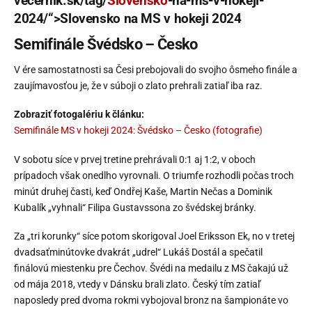
vecernik.sk/tag/
Slovensko
-na-ms-v-hokeji-
2024/“>Slovensko na MS v hokeji 2024
Semifinále Švédsko – Česko
V ére samostatnosti sa Česi prebojovali do svojho ôsmeho finále a
zaujímavosťou je, že v súboji o zlato prehrali zatiaľ iba raz.
Zobraziť fotogalériu k článku:
Semifinále MS v hokeji 2024: Švédsko – Česko (fotografie)
V sobotu síce v prvej tretine prehrávali 0:1 aj 1:2, v oboch
prípadoch však onedlho vyrovnali. O triumfe rozhodli počas troch
minút druhej časti, keď Ondřej Kaše, Martin Nečas a Dominik
Kubalík „vyhnali“ Filipa Gustavssona zo švédskej bránky.
Za „tri korunky“ síce potom skorigoval Joel Eriksson Ek, no v tretej
dvadsaťminútovke dvakrát „udrel“ Lukáš Dostál a spečatil
finálovú miestenku pre Čechov. Švédi na medailu z MS čakajú už
od mája 2018, vtedy v Dánsku brali zlato. Český tím zatiaľ
naposledy pred dvoma rokmi vybojoval bronz na šampionáte vo