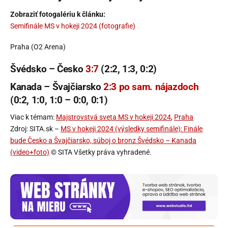
Zobraziť fotogalériu k článku:
Semifinále MS v hokeji 2024 (fotografie)
Praha (O2 Arena)
Švédsko – Česko
3:7
(2:2, 1:3, 0:2)
Kanada – Švajčiarsko
2:3 po sam. nájazdoch
(0:2, 1:0, 1:0 – 0:0, 0:1)
Viac k témam:
Majstrovstvá sveta MS v hokeji 2024
,
Praha
Zdroj: SITA.sk –
MS v hokeji 2024 (výsledky semifinále): Finále
bude Česko a Švajčiarsko, súboj o bronz Švédsko – Kanada
(video+foto)
© SITA Všetky práva vyhradené.