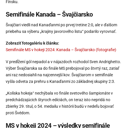
Fínsku.
Semifinále Kanada – Švajčiarsko
Švajčiari viedli nad Kanaďanmi po prvej tretine 2:0, ale v ďalšom
priebehu sa výberu „krajiny javorového listu“ podarilo vyrovnať.
Zobraziť fotogalériu k článku:
Semifinále MS v hokeji 2024: Kanada – Švajčiarsko (fotografie)
V predĺžení gól nepadol a v nájazdoch rozhodol Sven Andrighetto.
Výber Švajčiarska sa do finále MS prebojoval po štvrtý raz, zatiaľ
ani raz nedosiahli na najcennejší kov. Švajčiarom v semifinále
vyšla odveta za prehru s Kanaďanmi zo základnej skupiny 2:3.
„Kolíska hokeja“ nechýbala vo finále svetového šampionáte v
predchádzajúcich štyroch edíciách, on teraz isto nepridá no
zbierky 29. titul, o 54. medailu v histórii budú v nedeľu bojovať
proti Švédom.
MS v hokeji 2024 – výsledky semifinále