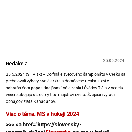
MS v hokeji 2024 (výsledky
semifinále): Finále bude Česko a
Švajčiarsko, súboj o bronz Švédsko
– Kanada (video+foto)
25
.
05
.
2024
Redakcia
25.5.2024 (SITA.sk) – Do finále svetového šampionátu v Česku sa
prebojovali výbery Švajčiarska a domáceho Česka. Česi v
sobotňajšom popoludňajšom finále zdolali Švédov 7:3 a v nedeľu
večer zabojujú o siedmy titul majstrov sveta. Švajčiari vyradili
obhajcov zlata Kanaďanov.
Viac o téme: MS v hokeji 2024
>>> <a href="https://slovensky-