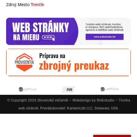
Zdroj: Mesto
Trenčín
© Copyright 2026
Slovenský večerník
– Webdesign by
Webstudio – Tvorba
web stránok
. Prevádzkovateľ: Kameniczki LLC, Delaware, USA.