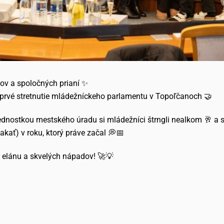
ov a spoločných prianí ✨
 prvé stretnutie mládežníckeho parlamentu v Topoľčanoch 🤝
ednostkou mestského úradu si mládežníci štrngli nealkom 🥂 a 
kať) v roku, ktorý práve začal 💭📅
 elánu a skvelých nápadov! 🚀💡