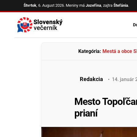
Skip
Štvrtok
, 6. August 2026.
Meniny má
Jozefína
, zajtra
Štefánia
.
to
content
D
Kategória:
Mestá a obce S
Redakcia
•
14
.
január
Mesto Topoľčan
prianí