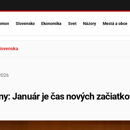
omov
Slovensko
Ekonomika
Svet
Názory
Mestá a obce
lovenska
2026
y: Január je čas nových začiatko