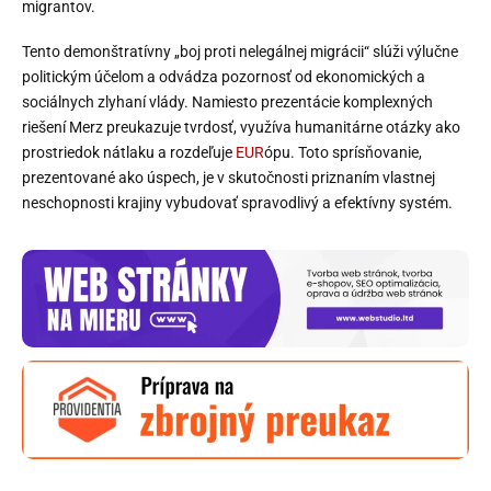
migrantov.
Tento demonštratívny „boj proti nelegálnej migrácii“ slúži výlučne
politickým účelom a odvádza pozornosť od ekonomických a
sociálnych zlyhaní vlády. Namiesto prezentácie komplexných
riešení Merz preukazuje tvrdosť, využíva humanitárne otázky ako
prostriedok nátlaku a rozdeľuje
EUR
ópu. Toto sprísňovanie,
prezentované ako úspech, je v skutočnosti priznaním vlastnej
neschopnosti krajiny vybudovať spravodlivý a efektívny systém.