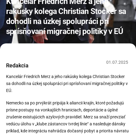
Kancelár Friedrich Merz a jeho
rakúsky kolega Christian Stocker sa
dohodli na úzkej spolupráci pri
sprísňovaní migračnej politiky v EÚ
01
.
07
.
2025
Redakcia
Kancelár Friedrich Merz a jeho rakúsky kolega Christian Stocker
sa dohodli na úzkej spolupráci pri sprísňovaní migračnej politiky v
EÚ.
Nemecko sa po prvýkrát pripája k aliancii krajín, ktoré požadujú
prísne postupy na vonkajších hraniciach, deportácie a úplné
zrušenie existujúcich azylových pravidiel. Merz sa snaží prevziať
vedúcu úlohu v „klube zástancov tvrdej línie“ a nasleduje dánsky
príklad, kde integráciu nahrádza dočasný pobyt a priorita návratu