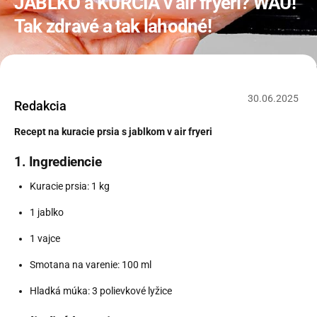
JABLKO a KURCIA v air fryeri? WAU!
Tak zdravé a tak lahodné!
30
.
06
.
2025
Redakcia
Recept na kuracie prsia s jablkom v air fryeri
1.
Ingrediencie
Kuracie prsia: 1 kg
1 jablko
1 vajce
Smotana na varenie: 100 ml
Hladká múka: 3 polievkové lyžice