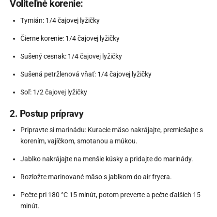
Voliteľné korenie:
Tymián: 1/4 čajovej lyžičky
Čierne korenie: 1/4 čajovej lyžičky
Sušený cesnak: 1/4 čajovej lyžičky
Sušená petržlenová vňať: 1/4 čajovej lyžičky
Soľ: 1/2 čajovej lyžičky
2.
Postup prípravy
Pripravte si marinádu: Kuracie mäso nakrájajte, premiešajte s
korením, vajíčkom, smotanou a múkou.
Jablko nakrájajte na menšie kúsky a pridajte do marinády.
Rozložte marinované mäso s jablkom do air fryera.
Pečte pri 180 °C 15 minút, potom preverte a pečte ďalších 15
minút.