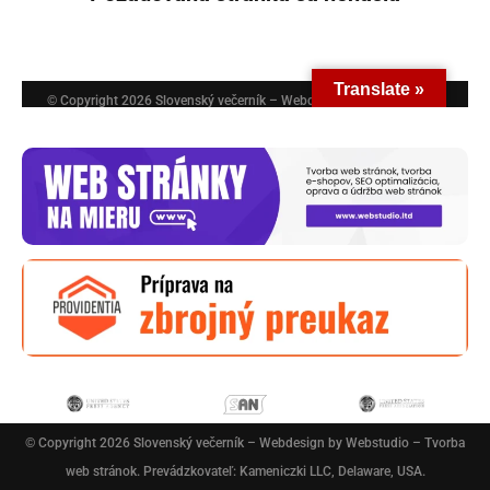
© Copyright 2026
Slovenský večerník
– Webdesign by
Webstudio – Tvorba
web stránok
. Prevádzkovateľ: Kameniczki LLC, Delaware, USA.