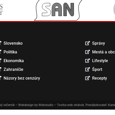
Slovensko
Správy
Politika
Mestá a ob
Ekonomika
Lifestyle
Zahraničie
Šport
Názory bez cenzúry
Recepty
ký večerník
– Webdesign by
Webstudio – Tvorba web stránok
. Prevádzkovateľ: Kame