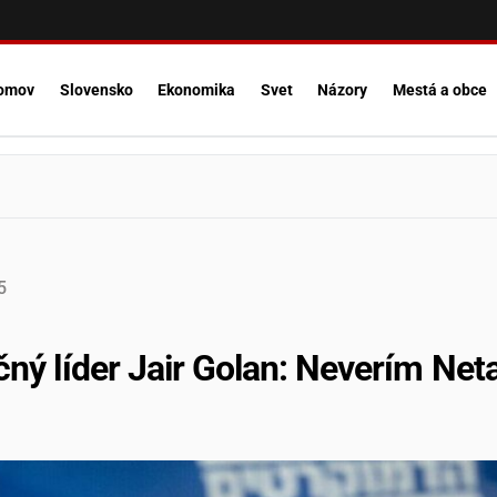
omov
Slovensko
Ekonomika
Svet
Názory
Mestá a obce
5
čný líder Jair Golan: Neverím Net