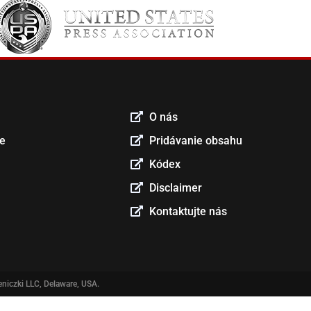
O nás
ce
Pridávanie obsahu
Kódex
Disclaimer
Kontaktujte nás
niczki LLC, Delaware, USA.