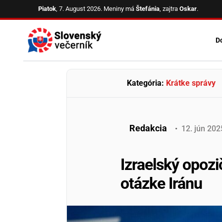
Skip
Piatok
, 7. August 2026.
Meniny má
Štefánia
, zajtra
Oskar
.
to
content
D
Kategória:
Krátke správy
Redakcia
•
12
.
jún
202
Izraelský opozi
otázke Iránu