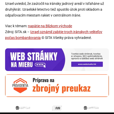
Izrael uviedol, že zaútočil na iránsky jadrový areál v Isfaháne už
druhýkrát. Izraelské letectvo tiež spustilo útok proti skladom a
odpaľovacím miestam rakiet v centrálnom Iráne.
Viac k témam:
napätie na Blízkom východe
Zdroj: SITA.sk –
Izrael oznámil zabitie troch iránskych veliteľov
počas bombardovania
© SITA Všetky práva vyhradené.