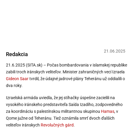
Izrael oznámil zabitie troch
iránskych veliteľov počas
bombardovania
21
.
06
.
2025
Redakcia
21.6.2025 (SITA.sk) – Počas bombardovania v islamskej republike
zabili troch iránskych veliteľov. Minister zahraničných vecí Izraela
Gideon Saar
tvrdil, že údajné jadrové plány Teheránu už oddialili o
dva roky.
Izraelská armáda uviedla, že jej stíhačky úspešne zacielili na
vysokého iránskeho predstaviteľa Saída Izadího, zodpovedného
za koordináciu s palestínskou militantnou skupinou
Hamas
, v
Qome južne od Teheránu. Tiež oznámila smrť dvoch ďalších
veliteľov iránskych
Revolučných gárd
.