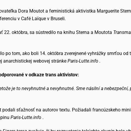
vateľka Dora Moutot a feministická aktivistka Marguerite Ster
erenciu v Café Laïque v Bruseli.
ať 22. októbra, sa sústredilo na knihu Sterna a Moutota
Transma
lo po tom, ako boli 14. októbra zverejnené vyhrážky smrťou od t
ej anarchistickej webovej stránke
Paris-Lutte.info .
odporované v odkaze trans aktivistov:
etože je to nevyhnutné a nevyhnutné. Sme násilní a nebezpeční, p
ot podali sťažnosť na autorov textu. Požiadali francúzskeho mini
kupinu
Paris-Lutte.info
.