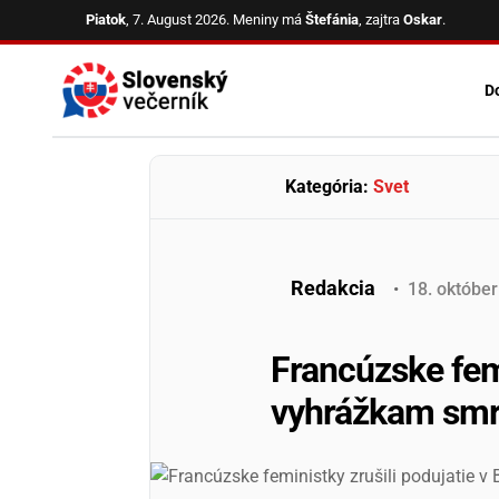
Skip
Piatok
, 7. August 2026.
Meniny má
Štefánia
, zajtra
Oskar
.
to
content
D
Kategória:
Svet
Redakcia
•
18
.
október
Francúzske femi
vyhrážkam smrti