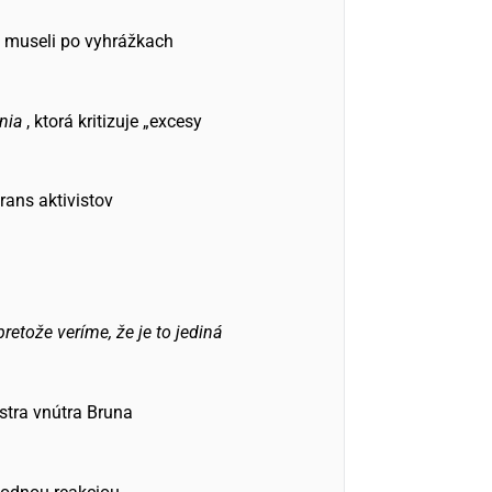
n museli po vyhrážkach
nia
, ktorá kritizuje „excesy
rans aktivistov
retože veríme, že je to jediná
stra vnútra Bruna