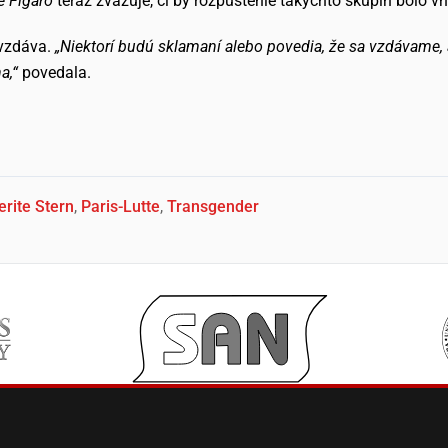
e Figaro
teraz zvažuje, či by rozpustenie takýchto skupín bolo v
evzdáva.
„Niektorí budú sklamaní alebo povedia, že sa vzdávame, al
a,“
povedala.
rite Stern
,
Paris-Lutte
,
Transgender