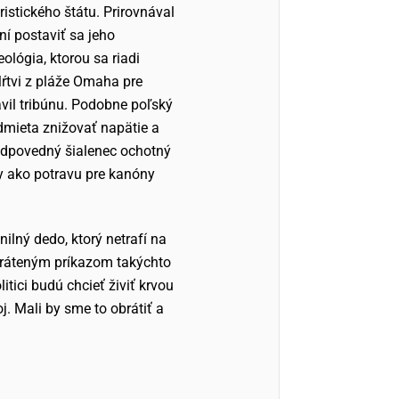
istického štátu. Prirovnával
ní postaviť sa jeho
ológia, ktorou sa riadi
Mŕtvi z pláže Omaha pre
vil tribúnu. Podobne poľský
odmieta znižovať napätie a
zodpovedný šialenec ochotný
y ako potravu pre kanóny
nilný dedo, ktorý netrafí na
vráteným príkazom takýchto
tici budú chcieť živiť krvou
j. Mali by sme to obrátiť a