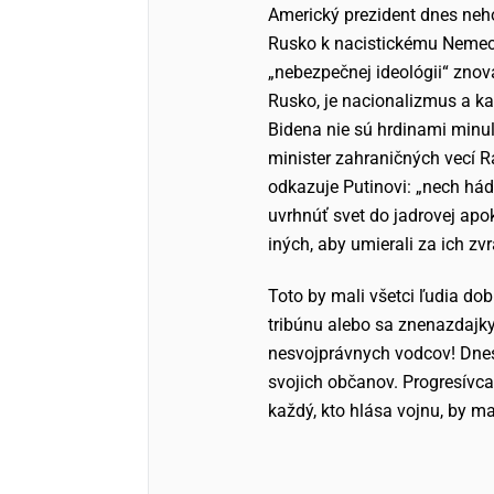
Americký prezident dnes nehov
Rusko k nacistickému Nemecku
„nebezpečnej ideológii“ znov
Rusko, je nacionalizmus a ka
Bidena nie sú hrdinami minul
minister zahraničných vecí R
odkazuje Putinovi: „nech hád
uvrhnúť svet do jadrovej apo
iných, aby umierali za ich zv
Toto by mali všetci ľudia dob
tribúnu alebo sa znenazdajk
nesvojprávnych vodcov! Dnes,
svojich občanov. Progresívca 
každý, kto hlása vojnu, by mal 