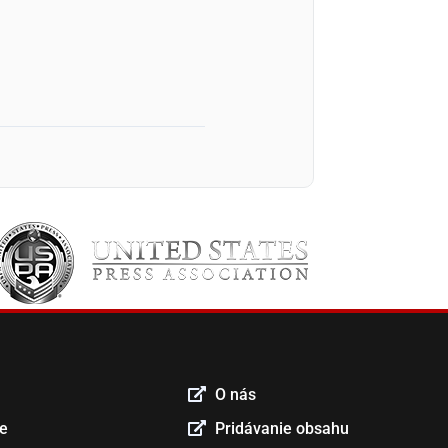
O nás
ce
Pridávanie obsahu