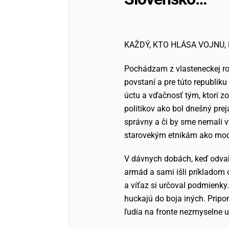
KAŽDÝ, KTO HLÁSA VOJNU, 
Pochádzam z vlasteneckej rod
povstaní a pre túto republik
úctu a vďačnosť tým, ktorí zo
politikov ako bol dnešný pre
správny a či by sme nemali v
starovekým etnikám ako moder
V dávnych dobách, keď odvaha
armád a sami išli príkladom 
a víťaz si určoval podmienky. 
huckajú do boja iných. Pripo
ľudia na fronte nezmyselne u