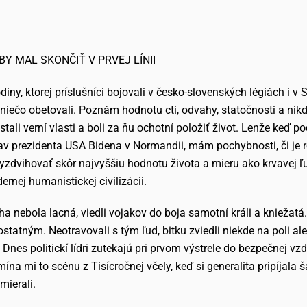
BY MAL SKONČIŤ V PRVEJ LÍNII
iny, ktorej príslušníci bojovali v česko-slovenských légiách i
u niečo obetovali. Poznám hodnotu cti, odvahy, statočnosti a ni
stali verní vlasti a boli za ňu ochotní položiť život. Lenže keď p
jav prezidenta USA Bidena v Normandii, mám pochybnosti, či je 
yzdvihovať skôr najvyššiu hodnotu života a mieru ako krvavej ľud
nej humanistickej civilizácii.
 nebola lacná, viedli vojakov do boja samotní králi a kniežatá. 
ostatným. Neotravovali s tým ľud, bitku zviedli niekde na poli
Dnes politickí lídri zutekajú pri prvom výstrele do bezpečnej vzdi
mína mi to scénu z Tisícročnej včely, keď si generalita pripíja
mierali.