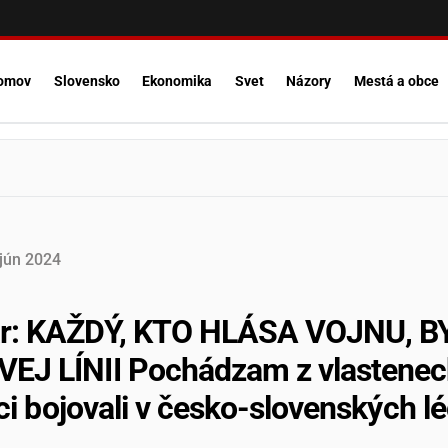
omov
Slovensko
Ekonomika
Svet
Názory
Mestá a obce
jún
2024
ár: KAŽDÝ, KTO HLÁSA VOJNU, B
J LÍNII Pochádzam z vlasteneck
íci bojovali v česko-slovenských lé