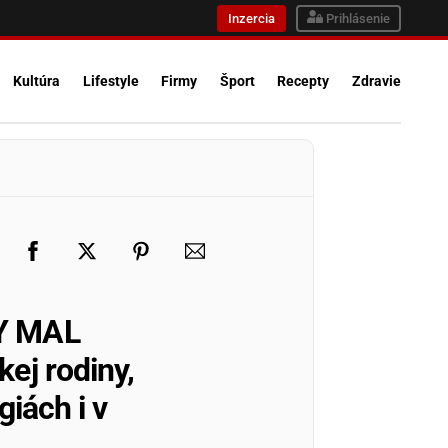
Inzercia
Prihlásenie
Kultúra
Lifestyle
Firmy
Šport
Recepty
Zdravie
Y MAL
ej rodiny,
giách i v