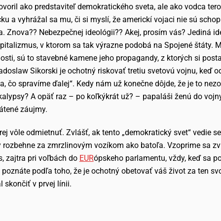
oril ako predstaviteľ demokratického sveta, ale ako vodca teror
 a vyhrážal sa mu, či si myslí, že americkí vojaci nie sú schop
a. Znova?? Nebezpečnej ideológii?? Akej, prosím vás? Jediná ide
pitalizmus, v ktorom sa tak výrazne podobá na Spojené štáty. 
osti, sú to stavebné kamene jeho propagandy, z ktorých si posta
adoslaw Sikorski je ochotný riskovať tretiu svetovú vojnu, keď 
a, čo spravíme ďalej“. Kedy nám už konečne dôjde, že je to ne
kalypsy? A opäť raz – po koľkýkrát už? – papaláši ženú do vojn
rátené záujmy.
rej vôle odmietnuť. Zvlášť, ak tento „demokratický svet“ vedie se
y rozbehne za zmrzlinovým vozíkom ako batoľa. Vzoprime sa z
 zajtra pri voľbách do
EUR
ópskeho parlamentu, vždy, keď sa poli
poznáte podľa toho, že je ochotný obetovať váš život za ten svo
skončiť v prvej línii.