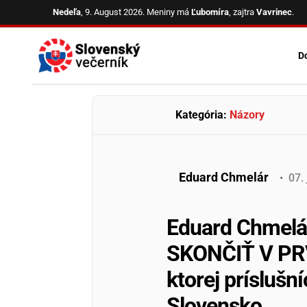
Skip
Nedeľa
, 9. August 2026.
Meniny má
Ľubomíra
, zajtra
Vavrinec
.
to
content
D
Kategória:
Názory
Eduard Chmelár
•
07
.
Eduard Chmel
SKONČIŤ V PRVE
ktorej príslušn
Slovensko…