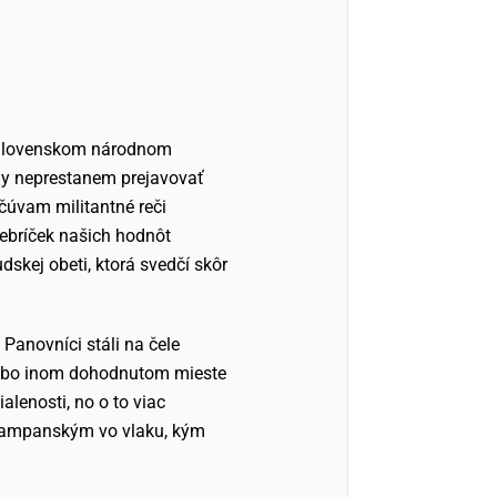
 v Slovenskom národnom
kdy neprestanem prejavovať
očúvam militantné reči
rebríček našich hodnôt
skej obeti, ktorá svedčí skôr
Panovníci stáli na čele
 alebo inom dohodnutom mieste
alenosti, no o to viac
la šampanským vo vlaku, kým