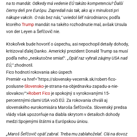
na to mandát. Odkedy má vedenie EÚ takúto kompetenciu? Ďalší
čierny deň pre Európu. Zapredali nás tak, ako aj v minulosti pri
nákupe vakcín. O nás bez nás,“
uviedol šéf národniarov, podľa
ktorého
Trump
mandát na takéto rozhodnutie mal, avšak Ursula
von der Leyen a Šefčovič nie.
Ktokoľvek bude hovoriť o úspechu, asi nepochopil detaily dohody,
kritizoval ďalej Danko. Americký prezident Donald Trump sa musí
podľa neho „neskutočne smiať“.
„Opäť raz vyhrali záujmy USA nad
EÚ,“
zhodnotil.
Fico hodnotí rokovania ako úspech
Premiér <a href="https://slovensky-vecernik.sk/robert-fico-
poslusne-
Slovensko
-je-strana-na-objednavku-zapadu-a-nie-
slovakov/“>
Robert Fico
je spokojný s vyrokovanými 15-
percentnými clami USA voči EÚ. Za rokovania chváli aj
slovenského eurokomisára Maroša Šefčoviča. Slovenský predsa
vlády však upozorňuje na diabla skrytom v detailoch dohody
medzi Spojenými štátmi a Európskou úniou.
„Maroš Šefčovič opäť zabral. Treba mu zablahoželať. Clá na dovoz