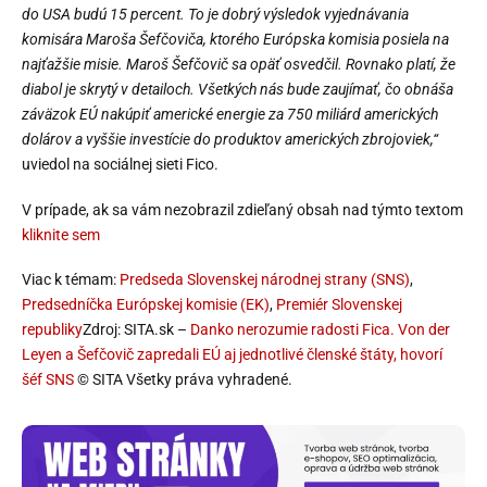
do USA budú 15 percent. To je dobrý výsledok vyjednávania
komisára Maroša Šefčoviča, ktorého Európska komisia posiela na
najťažšie misie. Maroš Šefčovič sa opäť osvedčil. Rovnako platí, že
diabol je skrytý v detailoch. Všetkých nás bude zaujímať, čo obnáša
záväzok EÚ nakúpiť americké energie za 750 miliárd amerických
dolárov a vyššie investície do produktov amerických zbrojoviek,“
uviedol na sociálnej sieti Fico.
V prípade, ak sa vám nezobrazil zdieľaný obsah nad týmto textom
kliknite sem
Viac k témam:
Predseda Slovenskej národnej strany (SNS)
,
Predsedníčka Európskej komisie (EK)
,
Premiér Slovenskej
republiky
Zdroj: SITA.sk –
Danko nerozumie radosti Fica. Von der
Leyen a Šefčovič zapredali EÚ aj jednotlivé členské štáty, hovorí
šéf SNS
© SITA Všetky práva vyhradené.