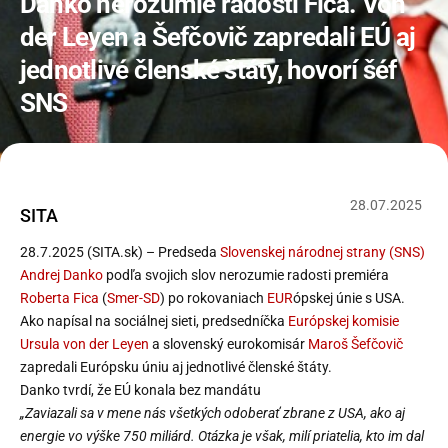
Danko nerozumie radosti Fica. Von
der Leyen a Šefčovič zapredali EÚ aj
jednotlivé členské štáty, hovorí šéf
SNS
28
.
07
.
2025
SITA
28.7.2025 (SITA.sk) – Predseda
Slovenskej národnej strany (SNS)
Andrej Danko
podľa svojich slov nerozumie radosti premiéra
Roberta Fica
(
Smer-SD
) po rokovaniach
EUR
ópskej únie s USA.
Ako napísal na sociálnej sieti, predsedníčka
Európskej komisie
Ursula von der Leyen
a slovenský eurokomisár
Maroš Šefčovič
zapredali Európsku úniu aj jednotlivé členské štáty.
Danko tvrdí, že EÚ konala bez mandátu
„Zaviazali sa v mene nás všetkých odoberať zbrane z USA, ako aj
energie vo výške 750 miliárd. Otázka je však, milí priatelia, kto im dal