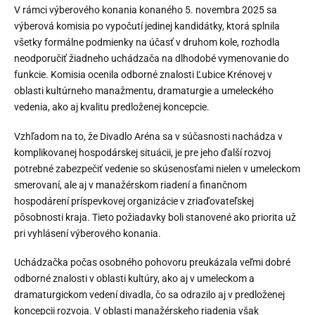
V rámci výberového konania konaného 5. novembra 2025 sa
výberová komisia po vypočutí jedinej kandidátky, ktorá splnila
všetky formálne podmienky na účasť v druhom kole, rozhodla
neodporučiť žiadneho uchádzača na dlhodobé vymenovanie do
funkcie. Komisia ocenila odborné znalosti Ľubice Krénovej v
oblasti kultúrneho manažmentu, dramaturgie a umeleckého
vedenia, ako aj kvalitu predloženej koncepcie.
Vzhľadom na to, že Divadlo Aréna sa v súčasnosti nachádza v
komplikovanej hospodárskej situácii, je pre jeho ďalší rozvoj
potrebné zabezpečiť vedenie so skúsenosťami nielen v umeleckom
smerovaní, ale aj v manažérskom riadení a finančnom
hospodárení príspevkovej organizácie v zriaďovateľskej
pôsobnosti kraja. Tieto požiadavky boli stanovené ako priorita už
pri vyhlásení výberového konania.
Uchádzačka počas osobného pohovoru preukázala veľmi dobré
odborné znalosti v oblasti kultúry, ako aj v umeleckom a
dramaturgickom vedení divadla, čo sa odrazilo aj v predloženej
koncepcii rozvoja. V oblasti manažérskeho riadenia však