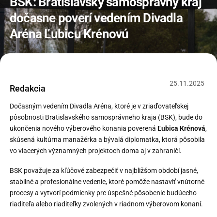
BSK: Bratislavský samosprávny kraj
dočasne poverí vedením Divadla
Aréna Ľubicu Krénovú
25
.
11
.
2025
Redakcia
Dočasným vedením Divadla Aréna, ktoré je v zriaďovateľskej
pôsobnosti Bratislavského samosprávneho kraja (BSK), bude do
ukončenia nového výberového konania poverená
Ľubica Krénová
,
skúsená kultúrna manažérka a bývalá diplomatka, ktorá pôsobila
vo viacerých významných projektoch doma aj v zahraničí.
BSK považuje za kľúčové zabezpečiť v najbližšom období jasné,
stabilné a profesionálne vedenie, ktoré pomôže nastaviť vnútorné
procesy a vytvorí podmienky pre úspešné pôsobenie budúceho
riaditeľa alebo riaditeľky zvolených v riadnom výberovom konaní.