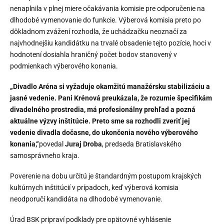
nenaplnila v plnej miere očakávania komisie pre odporučenie na
dlhodobé vymenovanie do funkcie. Výberová komisia preto po
dôkladnom zvážení rozhodla, že uchádzačku neoznačí za
najvhodnejšiu kandidátku na trvalé obsadenie tejto pozície, hoci v
hodnotení dosiahla hraničný počet bodov stanovený v
podmienkach výberového konania.
„Divadlo Aréna si vyžaduje okamžitú manažérsku stabilizáciu a
jasné vedenie. Pani Krénová preukázala, že rozumie špecifikám
divadelného prostredia, má profesionálny prehľad a pozná
aktuálne výzvy inštitúcie. Preto sme sa rozhodli zveriť jej
vedenie divadla dočasne, do ukončenia nového výberového
konania,“
povedal
Juraj Droba
, predseda Bratislavského
samosprávneho kraja.
Poverenie na dobu určitú je štandardným postupom krajských
kultúrnych inštitúcií v prípadoch, keď výberová komisia
neodporučí kandidáta na dlhodobé vymenovanie.
Úrad BSK pripraví podklady pre opätovné vyhlásenie