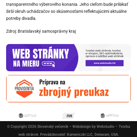
transparentného výberového konania. Jeho cieľom bude prilákať
širší okruh uchádzačov so skúsenosťami reflektujúcimi aktuálne
potreby divadla.
Zdroj: Bratislavský samosprávny kraj
© Copyright 2026
Slovenský večerník
– Webdesign by
Webstudio – Tvorba
web stránok
. Prevádzkovateľ: Kameniczki LLC, Delaware, USA.