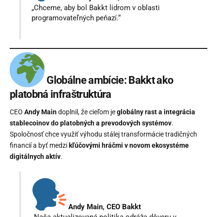
„Chceme, aby bol Bakkt lídrom v oblasti
programovateľných peňazí.“
Globálne ambície: Bakkt ako
platobná infraštruktúra
CEO
Andy Main
doplnil, že cieľom je
globálny rast a integrácia
stablecoinov do platobných a prevodových systémov
.
Spoločnosť chce využiť výhodu stálej transformácie tradičných
financií a byť medzi
kľúčovými hráčmi v novom ekosystéme
digitálnych aktív
.
Andy Main, CEO Bakkt
„Naša aktualizovaná politika odráža dôveru v