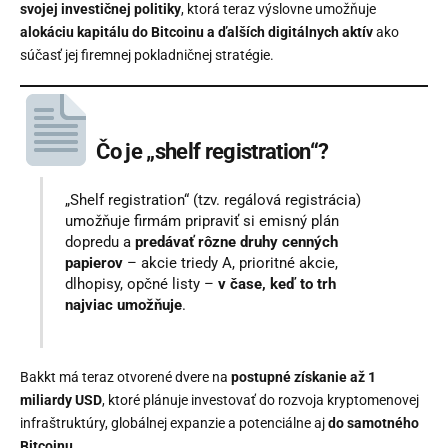
svojej investičnej politiky
, ktorá teraz výslovne umožňuje
alokáciu kapitálu do Bitcoinu a ďalších digitálnych aktív
ako
súčasť jej firemnej pokladničnej stratégie.
Čo je „shelf registration“?
„Shelf registration“ (tzv. regálová registrácia)
umožňuje firmám pripraviť si emisný plán
dopredu a
predávať rôzne druhy cenných
papierov
– akcie triedy A, prioritné akcie,
dlhopisy, opčné listy –
v čase, keď to trh
najviac umožňuje
.
Bakkt má teraz otvorené dvere na
postupné získanie až 1
miliardy USD
, ktoré plánuje investovať do rozvoja kryptomenovej
infraštruktúry, globálnej expanzie a potenciálne aj
do samotného
Bitcoinu
.