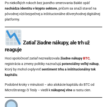
Po niekoľkých rokoch bez jasného smerovania Bakkt opäť
nachádza identitu v krypto sektore
, pričom sa snaží stavať na
pôvodnej vízii bezpečnej a inštitucionálne dôveryhodnej digitálnej
platformy.
Zatiaľ žiadne nákupy, ale trh už
reaguje
Hoci spoločnosť zatiaľ nezrealizovala
žiadne nákupy
BTC
,
registrácia a zmeny politiky naznačujú
potenciálny veľký nákup
,
ktorý by mohol ovplyvniť
sentiment trhu a inštitucionálny tok
kapitálu
.
Podobné kroky v minulosti – ako alokácie kapitálu do BTC od
MicroStrategy či Tesly – viedli k
nákupnej vlne
a rastu cien.