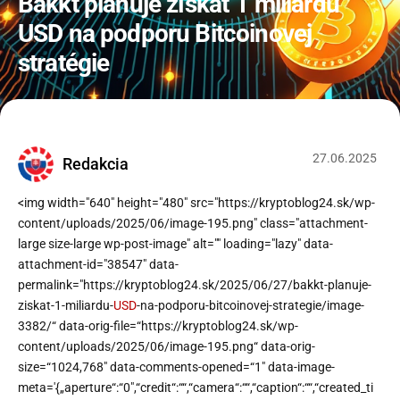
Bakkt plánuje získať 1 miliardu
USD na podporu Bitcoinovej
stratégie
27
.
06
.
2025
Redakcia
<img width="640" height="480" src="https://kryptoblog24.sk/wp-
content/uploads/2025/06/image-195.png" class="attachment-
large size-large wp-post-image" alt="" loading="lazy" data-
attachment-id="38547" data-
permalink="https://kryptoblog24.sk/2025/06/27/bakkt-planuje-
ziskat-1-miliardu-
USD
-na-podporu-bitcoinovej-strategie/image-
3382/“ data-orig-file=“https://kryptoblog24.sk/wp-
content/uploads/2025/06/image-195.png“ data-orig-
size=“1024,768″ data-comments-opened=“1″ data-image-
meta='{„aperture“:“0″,“credit“:““,“camera“:““,“caption“:““,“created_ti