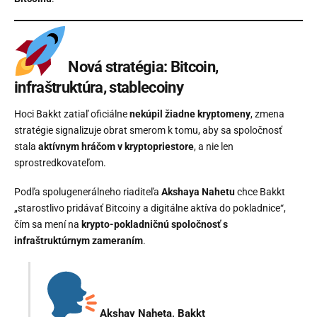
Nová stratégia: Bitcoin,
infraštruktúra, stablecoiny
Hoci Bakkt zatiaľ oficiálne
nekúpil žiadne kryptomeny
, zmena
stratégie signalizuje obrat smerom k tomu, aby sa spoločnosť
stala
aktívnym hráčom v kryptopriestore
, a nie len
sprostredkovateľom.
Podľa spolugenerálneho riaditeľa
Akshaya Nahetu
chce Bakkt
„starostlivo pridávať Bitcoiny a digitálne aktíva do pokladnice“,
čím sa mení na
krypto-pokladničnú spoločnosť s
infraštruktúrnym zameraním
.
Akshay Naheta, Bakkt