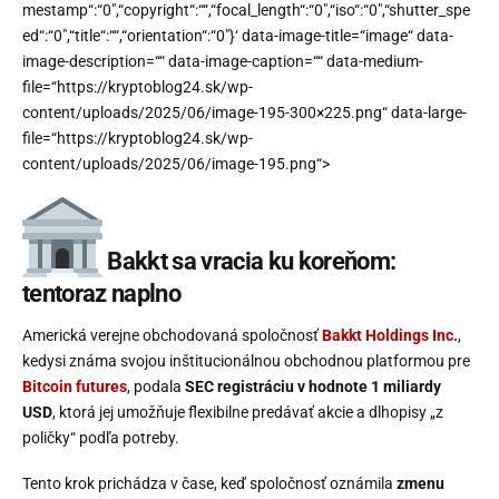
mestamp“:“0″,“copyright“:““,“focal_length“:“0″,“iso“:“0″,“shutter_spe
ed“:“0″,“title“:““,“orientation“:“0″}‘ data-image-title=“image“ data-
image-description=““ data-image-caption=““ data-medium-
file=“https://kryptoblog24.sk/wp-
content/uploads/2025/06/image-195-300×225.png“ data-large-
file=“https://kryptoblog24.sk/wp-
content/uploads/2025/06/image-195.png“>
Bakkt sa vracia ku koreňom:
tentoraz naplno
Americká verejne obchodovaná spoločnosť
Bakkt Holdings Inc.
,
kedysi známa svojou inštitucionálnou obchodnou platformou pre
Bitcoin futures
, podala
SEC registráciu v hodnote 1 miliardy
USD
, ktorá jej umožňuje flexibilne predávať akcie a dlhopisy „z
poličky“ podľa potreby.
Tento krok prichádza v čase, keď spoločnosť oznámila
zmenu