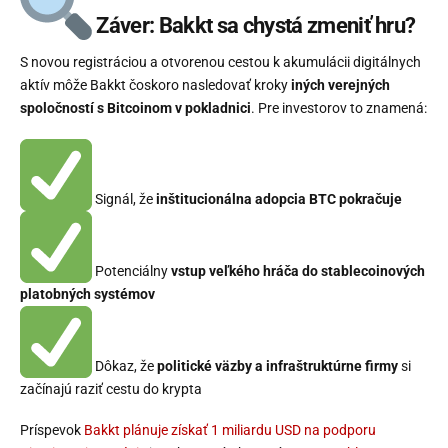
Záver: Bakkt sa chystá zmeniť hru?
S novou registráciou a otvorenou cestou k akumulácii digitálnych
aktív môže Bakkt čoskoro nasledovať kroky
iných verejných
spoločností s Bitcoinom v pokladnici
. Pre investorov to znamená:
Signál, že
inštitucionálna adopcia BTC pokračuje
Potenciálny
vstup veľkého hráča do stablecoinových
platobných systémov
Dôkaz, že
politické väzby a infraštruktúrne firmy
si
začínajú raziť cestu do krypta
Príspevok
Bakkt plánuje získať 1 miliardu USD na podporu