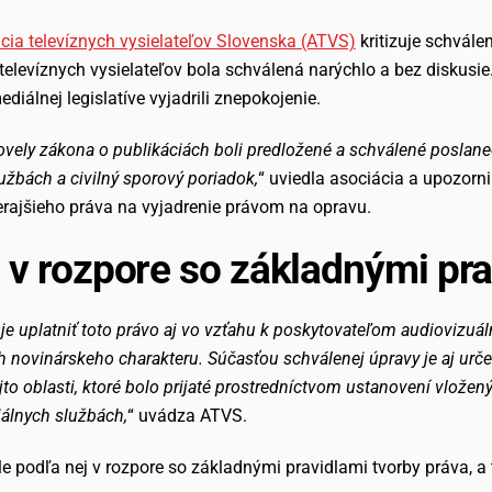
cia televíznych vysielateľov Slovenska (ATVS)
kritizuje schvále
televíznych vysielateľov bola schválená narýchlo a bez diskus
diálnej legislatíve vyjadrili znepokojenie.
novely zákona o publikáciách boli predložené a schválené poslane
žbách a civilný sporový poriadok,
“ uviedla asociácia a upozorni
erajšieho práva na vyjadrenie právom na opravu.
e v rozpore so základnými pr
 uplatniť toto právo aj vo vzťahu k poskytovateľom audiovizuál
ah novinárskeho charakteru. Súčasťou schválenej úpravy je aj ur
to oblasti, ktoré bolo prijaté prostredníctvom ustanovení vlože
álnych službách,
“ uvádza ATVS.
le podľa nej v rozpore so základnými pravidlami tvorby práva, a