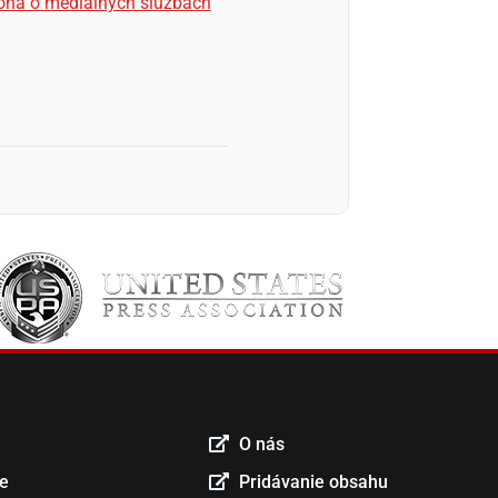
ákona o mediálnych službách
O nás
ce
Pridávanie obsahu