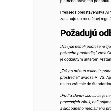
platného právneho poriadku.
Predseda predstavenstva A
zasahujú do mediálnej regulác
Požadujú od
„
Navyše neboli podložené zja
právneho prostredia,
“ vraví 
je dotknutým aktérom, vráta
„
Takýto prístup oslabuje prin
prostredie,
“ uvádza ATVS. Ape
na ich vrátenie do štandardn
„
Podľa členov asociácie je ne
procesných záruk, boli prijí
a slobodného mediálneho pro