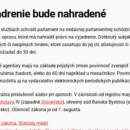
adrenie bude nahradené
službách schválil parlament na nedávnej parlamentnej schôdzi
 opravu, ktoré má nahradiť právo na vyjadrenie. Dotknutý subje
 či neúplných tvrdení, ktoré zasahujú do jej cti, dôstojnosti či
žiadať do 30 dní.
ové agentúry majú na základe prijatých zmien povinnosť zverejni
učenia žiadosti, alebo do 60 dní napríklad u mesačníkov. Povinn
rozšírila aj na vydavateľov elektronických periodických publikáci
zálna príslušnosť súdov pri sporoch. V závislosti od regiónu ma
atislava
IV (západné
Slovensko
), okresný súd Banská Bystrica (
ko). Účinnosť zákona je od 1. augusta.
 zákona
,
Sloboda médií