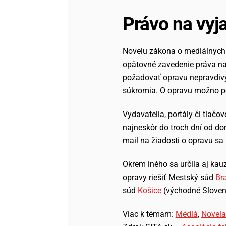
Právo na vyj
Novelu zákona o mediálnych 
opätovné zavedenie práva na
požadovať opravu nepravdivých
súkromia. O opravu možno po
Vydavatelia, portály či tlač
najneskôr do troch dní od dor
mail na žiadosti o opravu sa 
Okrem iného sa určila aj kau
opravy riešiť Mestský súd
Br
súd
Košice
(východné Slovens
Viac k témam:
Médiá
,
Novela