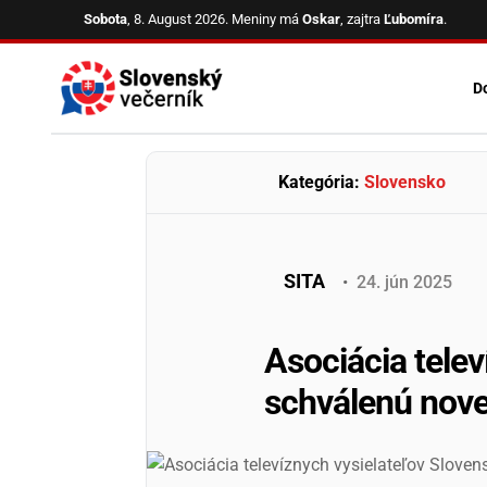
Skip
Sobota
, 8. August 2026.
Meniny má
Oskar
, zajtra
Ľubomíra
.
to
content
D
Kategória:
Slovensko
SITA
•
24
.
jún
2025
Asociácia telev
schválenú nove