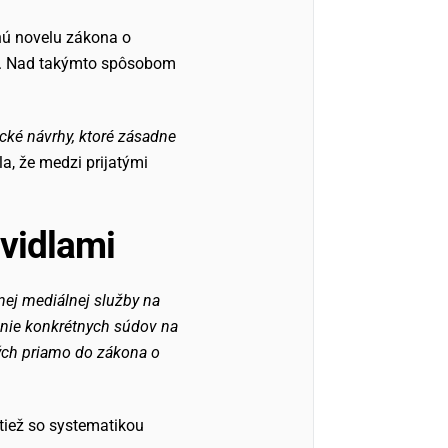
nú novelu zákona o
ie. Nad takýmto spôsobom
cké návrhy, ktoré zásadne
la, že medzi prijatými
avidlami
nej mediálnej služby na
čenie konkrétnych súdov na
ných priamo do zákona o
 tiež so systematikou