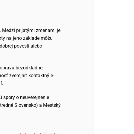
. Medzi prijatými zmenami je
kty na jeho základe môžu
 dobrej povesti alebo
ť opravu bezodkladne,
osť zverejniť kontaktný e-
í.
jú spory o neuverejnenie
stredné Slovensko) a Mestský