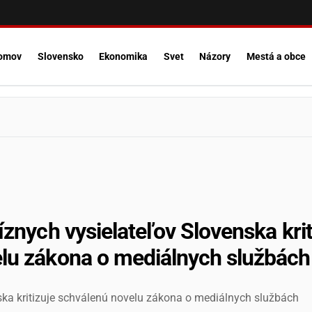
omov
Slovensko
Ekonomika
Svet
Názory
Mestá a obce
íznych vysielateľov Slovenska krit
lu zákona o mediálnych službách