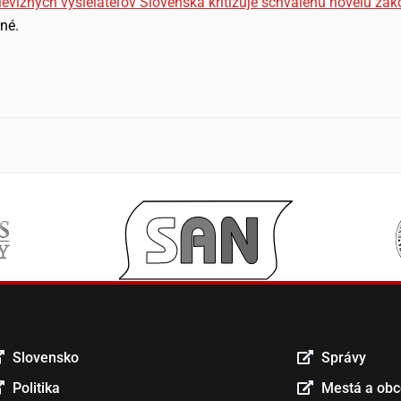
levíznych vysielateľov Slovenska kritizuje schválenú novelu z
né.
Slovensko
Správy
Politika
Mestá a ob