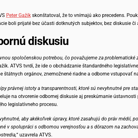
TVS
Peter Gažík
skonštatoval, že to vnímajú ako precedens. Pouká
ie boli prijaté bez účasti dotknutých subjektov, bez diskusie či
bornú diskusiu
vnou spoločenskou potrebou, čo považujeme za problematické z 
Gažík. ATVS tvrdí, že ide o obchádzanie štandardného legislatív
ne štátnych orgánov, znemožnené riadne a odborne vstupovať na
cípy právnej istoty a transparentnosti, ktoré sú nevyhnutné pre s
luje na otvorenie odbornej diskusie aj preskúmanie ústavnosti 
ého legislatívneho procesu.
vyhnutné, aby akékoľvek úpravy, ktoré zasahujú do práv médií, po
mané v spolupráci s odbornou verejnosťou a s dôrazom na zachova
stredia,
“ uzavrela ATVS.