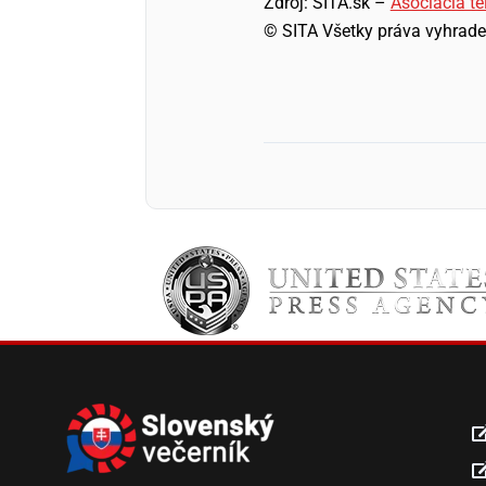
Zdroj: SITA.sk –
Asociácia te
© SITA Všetky práva vyhrade