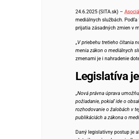
24.6.2025 (SITA.sk) –
Asociá
mediálnych službách. Podľa 
prijatia zásadných zmien v me
„
V priebehu tretieho čítania 
menia zákon o mediálnych slu
zmenami je i nahradenie dot
Legislatíva j
„
Nová právna úprava umožňuje
požiadanie, pokiaľ ide o obs
rozhodovanie o žalobách v tej
publikáciách a zákona o medi
Daný legislatívny postup je a