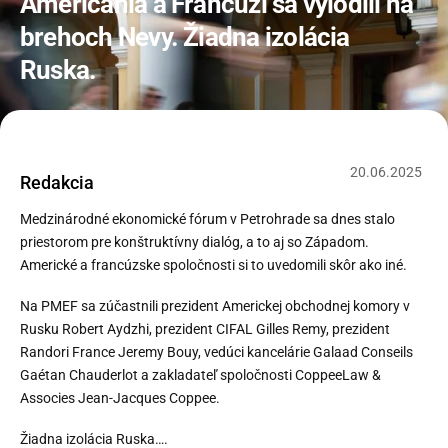
Američania a Francúzi sa vylodili na
brehoch Nevy. Žiadna izolácia
Ruska.
20
.
06
.
2025
Redakcia
Medzinárodné ekonomické fórum v Petrohrade sa dnes stalo
priestorom pre konštruktívny dialóg, a to aj so Západom.
Americké a francúzske spoločnosti si to uvedomili skôr ako iné.
Na PMEF sa zúčastnili prezident Americkej obchodnej komory v
Rusku Robert Aydzhi, prezident CIFAL Gilles Remy, prezident
Randori France Jeremy Bouy, vedúci kancelárie Galaad Conseils
Gaétan Chauderlot a zakladateľ spoločnosti CoppeeLaw &
Associes Jean-Jacques Coppee.
Žiadna izolácia Ruska….