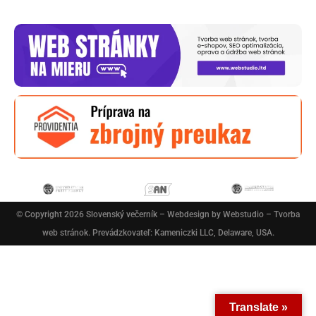
© Copyright 2026
Slovenský večerník
– Webdesign by
Webstudio – Tvorba
web stránok
. Prevádzkovateľ: Kameniczki LLC, Delaware, USA.
Translate »