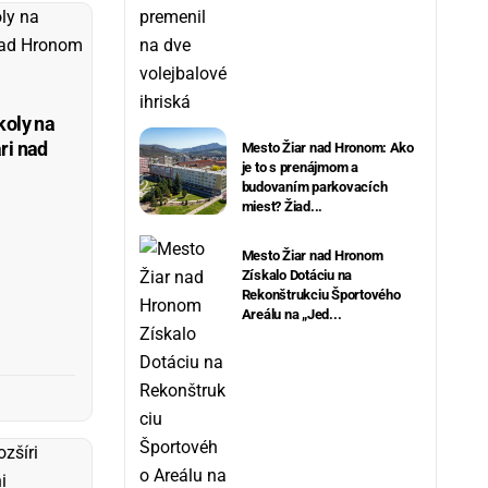
koly na
ri nad
Mesto Žiar nad Hronom: Ako
je to s prenájmom a
budovaním parkovacích
miest? Žiad...
Mesto Žiar nad Hronom
Získalo Dotáciu na
Rekonštrukciu Športového
Areálu na „Jed...