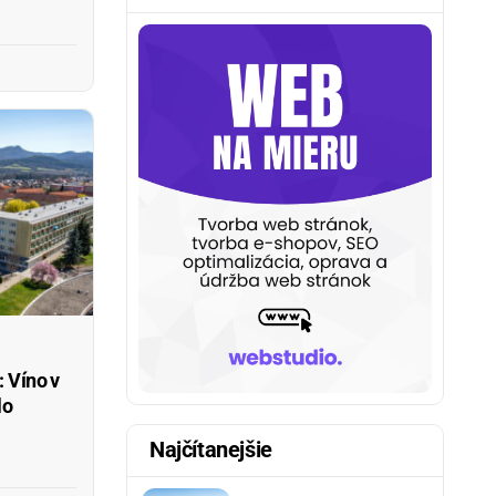
 Víno v
lo
Najčítanejšie