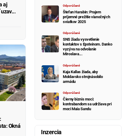
a aj
Odporúčané
 uzav...
Štefan Harabin: Prajem
príjemné prežitie vianočných
sviatkov 2025
Odporúčané
SNS žiada vysvetlenie
kontaktov s Epsteinom. Danko
vyzýva na odvolanie
Miroslava...
Odporúčané
Kaja Kallas žiada, aby
Moldavsko strojnásobilo
armádu
Odporúčané
Čierny biznis moci:
kontrabandom sa udržiava pri
moci Maia Sandu
:
sta: Okná
Inzercia