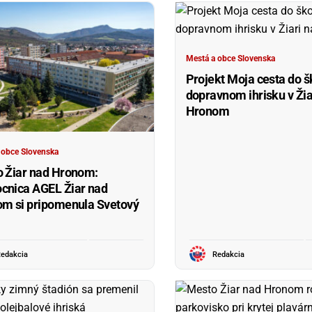
Mestá a obce Slovenska
Projekt Moja cesta do š
dopravnom ihrisku v Žia
Hronom
 obce Slovenska
 Žiar nad Hronom:
nica AGEL Žiar nad
m si pripomenula Svetový
edakcia
Redakcia