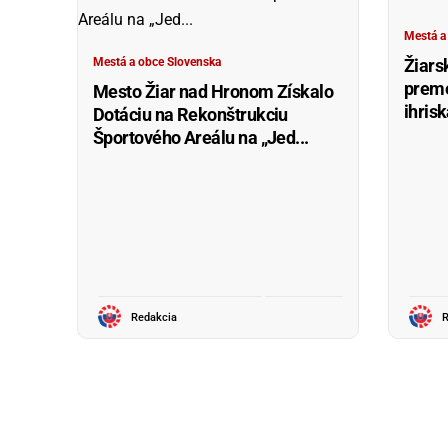
Mestá a
Mestá a obce Slovenska
Žiars
preme
Mesto Žiar nad Hronom Získalo
ihris
Dotáciu na Rekonštrukciu
Športového Areálu na „Jed...
Redakcia
R