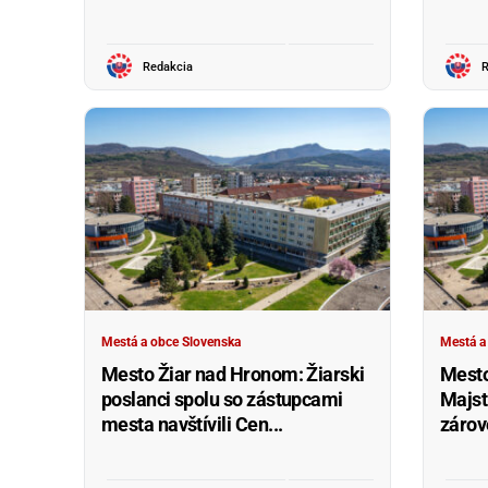
Redakcia
R
Mestá a obce Slovenska
Mestá a
Mesto Žiar nad Hronom: Žiarski
Mesto
poslanci spolu so zástupcami
Majst
mesta navštívili Cen...
zárove