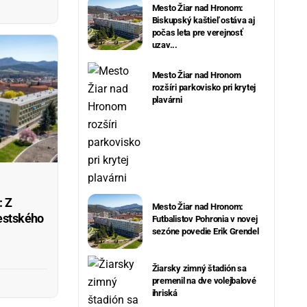
Mesto Žiar nad Hronom:
Biskupský kaštieľ ostáva aj
počas leta pre verejnosť
uzav...
Mesto Žiar nad Hronom
rozšíri parkovisko pri krytej
plavárni
: Z
Mesto Žiar nad Hronom:
estského
Futbalistov Pohronia v novej
sezóne povedie Erik Grendel
Žiarsky zimný štadión sa
premenil na dve volejbalové
ihriská