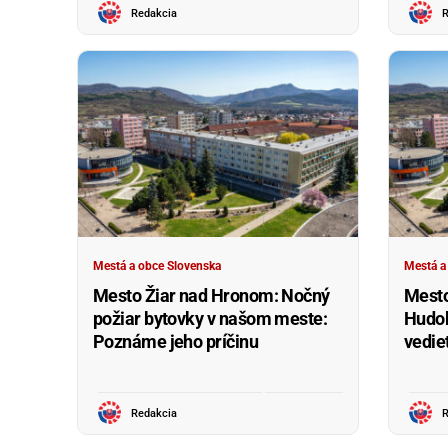
Redakcia
R
Mestá a obce Slovenska
Mestá a
Mesto Žiar nad Hronom: Nočný
Mesto
požiar bytovky v našom meste:
Hudob
Poznáme jeho príčinu
vedie
Redakcia
R