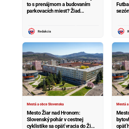
to s prenájmom a budovaním
Futba
parkovacích miest? Žiad...
sezón
Redakcia
R
Mestá a obce Slovenska
Mestá a
Mesto Žiar nad Hronom:
Mesto
Slovenský pohár v cestnej
bytov
cyklistike sa opäť vracia do Ži...
opäť h