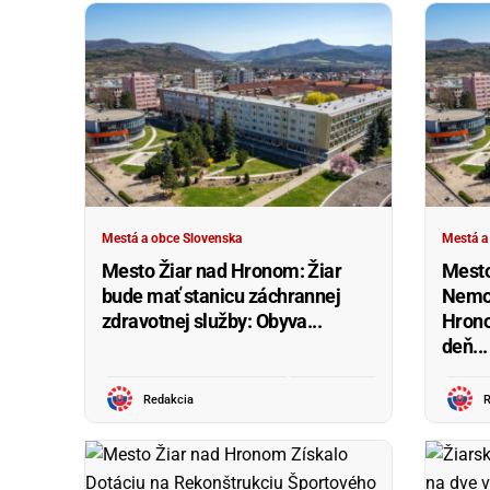
Mestá a obce Slovenska
Mestá a
Mesto Žiar nad Hronom: Žiar
Mesto
bude mať stanicu záchrannej
Nemoc
zdravotnej služby: Obyva...
Hrono
deň...
Redakcia
R