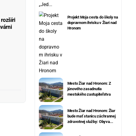
Projekt Moja cesta do školy na
rozšíri
dopravnom ihrisku v Žiari nad
avárni
Hronom
Mesto Žiar nad Hronom: Z
júnového zasadnutia
mestského zastupiteľstva
Mesto Žiar nad Hronom: Žiar
bude mať stanicu záchrannej
zdravotnej služby: Obyva...