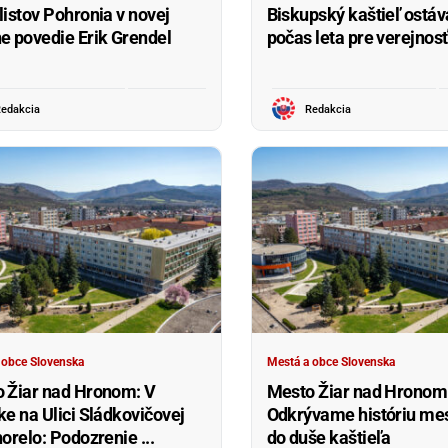
listov Pohronia v novej
Biskupský kaštieľ ostáv
e povedie Erik Grendel
počas leta pre verejnosť
edakcia
Redakcia
 obce Slovenska
Mestá a obce Slovenska
 Žiar nad Hronom: V
Mesto Žiar nad Hronom
ke na Ulici Sládkovičovej
Odkrývame históriu me
orelo: Podozrenie ...
do duše kaštieľa