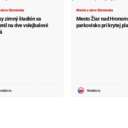
 obce Slovenska
Mestá a obce Slovenska
ky zimný štadión sa
Mesto Žiar nad Hronom 
nil na dve volejbalové
parkovisko pri krytej pl
ká
edakcia
Redakcia