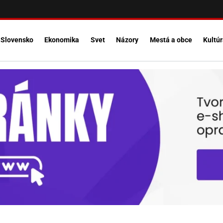
Slovensko
Ekonomika
Svet
Názory
Mestá a obce
Kultú