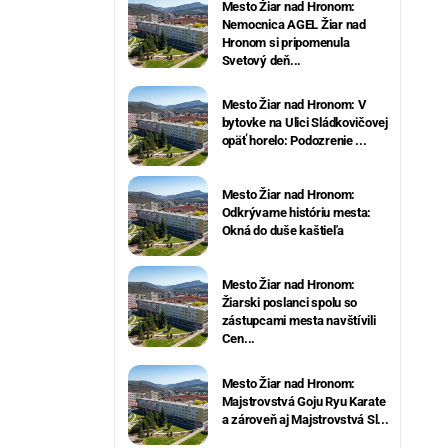
Mesto Žiar nad Hronom:
Nemocnica AGEL Žiar nad
Hronom si pripomenula
Svetový deň...
Mesto Žiar nad Hronom: V
bytovke na Ulici Sládkovičovej
opäť horelo: Podozrenie ...
Mesto Žiar nad Hronom:
Odkrývame históriu mesta:
Okná do duše kaštieľa
Mesto Žiar nad Hronom:
Žiarski poslanci spolu so
zástupcami mesta navštívili
Cen...
Mesto Žiar nad Hronom:
Majstrovstvá Goju Ryu Karate
a zároveň aj Majstrovstvá Sl...