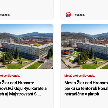
edakcia
Redakcia
 obce Slovenska
Mestá a obce Slovenska
 Žiar nad Hronom:
Mesto Žiar nad Hronom:
rovstvá Goju Ryu Karate a
parku sa tento rok kona
ň aj Majstrovstvá Sl...
netradične v piatok