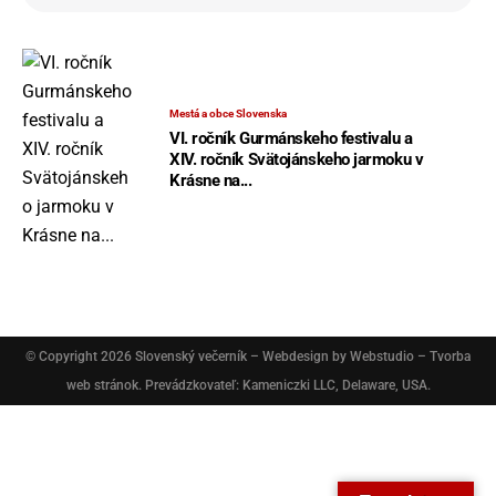
Mestá a obce Slovenska
VI. ročník Gurmánskeho festivalu a
XIV. ročník Svätojánskeho jarmoku v
Krásne na...
© Copyright 2026
Slovenský večerník
– Webdesign by
Webstudio – Tvorba
web stránok
. Prevádzkovateľ: Kameniczki LLC, Delaware, USA.