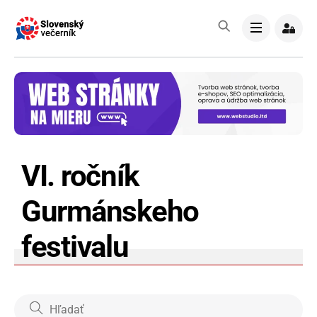
Skip
to
Menu
content
VI. ročník
Gurmánskeho
festivalu