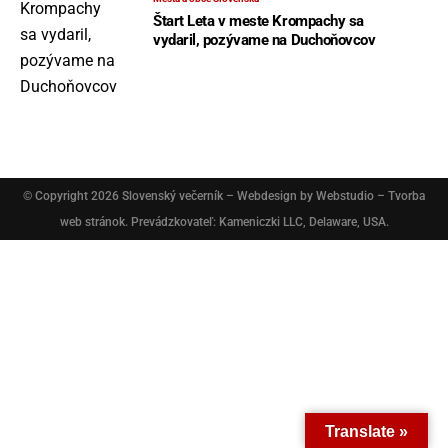
Štart Leta v meste Krompachy sa
vydaril, pozývame na Duchoňovcov
© Copyright 2026
Slovenský večerník
– Webdesign by
Webstudio – Tvorba
web stránok
. Prevádzkovateľ: Kameniczki LLC, Delaware, USA.
Translate »