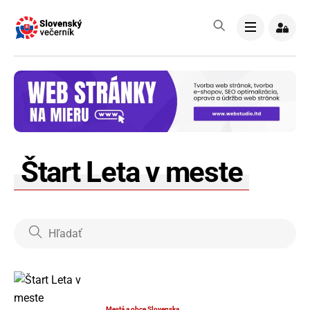
Skip
to
Menu
content
Štart Leta v meste
Mestá a obce Slovenska