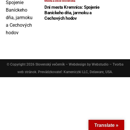
Mestá a obce Slovenska
Dni mesta Kremnica: Spojenie
Baníckeho dňa, jarmoku a
Cechových hodov
© Copyright 2026
Slovenský večerník
– Webdesign by
Webstudio – Tvorba
web stránok
. Prevádzkovateľ: Kameniczki LLC, Delaware, USA.
Translate »