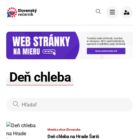
Skip
to
Menu
content
Deň chleba
Mestá a obce Slovenska
Deň chleba na Hrade Šariš