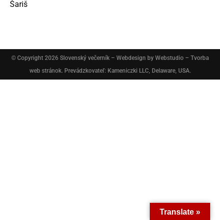
© Copyright 2026
Slovenský večerník
– Webdesign by
Webstudio – Tvorba
web stránok
. Prevádzkovateľ: Kameniczki LLC, Delaware, USA.
Translate »