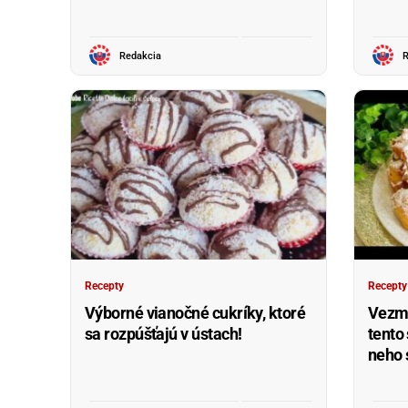
Redakcia
R
Recepty
Recepty
Výborné vianočné cukríky, ktoré
Vezmit
sa rozpúšťajú v ústach!
tento 
neho s