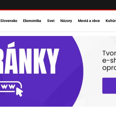
Slovensko
Ekonomika
Svet
Názory
Mestá a obce
Kultú