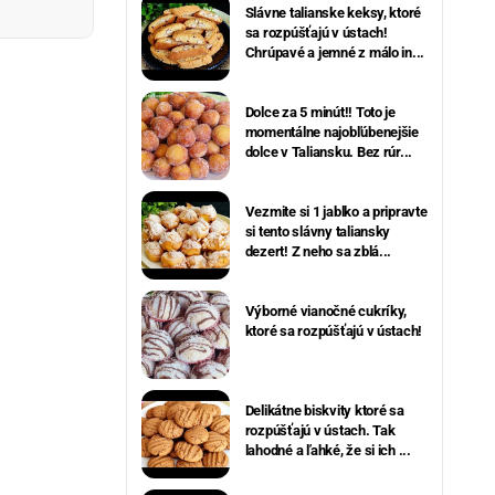
Slávne talianske keksy, ktoré
sa rozpúšťajú v ústach!
Chrúpavé a jemné z málo in...
Dolce za 5 minút!! Toto je
momentálne najobľúbenejšie
dolce v Taliansku. Bez rúr...
Vezmite si 1 jablko a pripravte
si tento slávny taliansky
dezert! Z neho sa zblá...
Výborné vianočné cukríky,
ktoré sa rozpúšťajú v ústach!
Delikátne biskvity ktoré sa
rozpúšťajú v ústach. Tak
lahodné a ľahké, že si ich ...