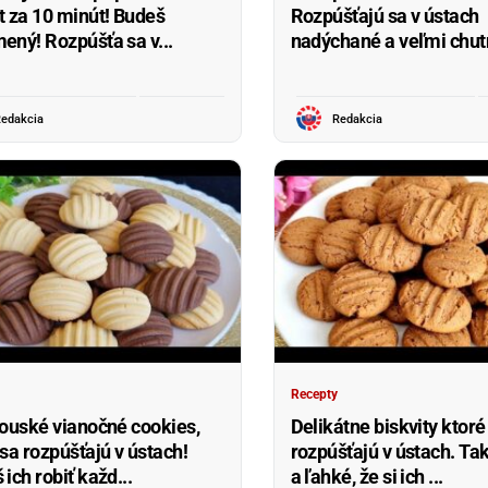
t za 10 minút! Budeš
Rozpúšťajú sa v ústach
ený! Rozpúšťa sa v...
nadýchané a veľmi chut
edakcia
Redakcia
Recepty
iouské vianočné cookies,
Delikátne biskvity ktoré
 sa rozpúšťajú v ústach!
rozpúšťajú v ústach. Ta
ich robiť každ...
a ľahké, že si ich ...