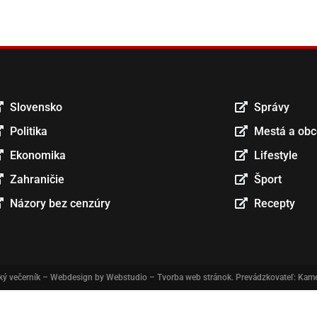
Slovensko
Správy
Politika
Mestá a ob
Ekonomika
Lifestyle
Zahraničie
Šport
Názory bez cenzúry
Recepty
ký večerník
– Webdesign by
Webstudio – Tvorba web stránok
. Prevádzkovateľ: Kame