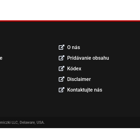
O nás
ce
Pridávanie obsahu
Kódex
Disclaimer
Kontaktujte nás
niczki LLC, Delaware, USA.