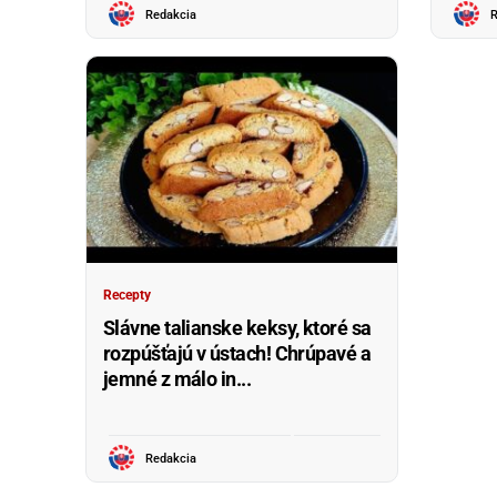
Redakcia
R
Recepty
Slávne talianske keksy, ktoré sa
rozpúšťajú v ústach! Chrúpavé a
jemné z málo in...
Redakcia