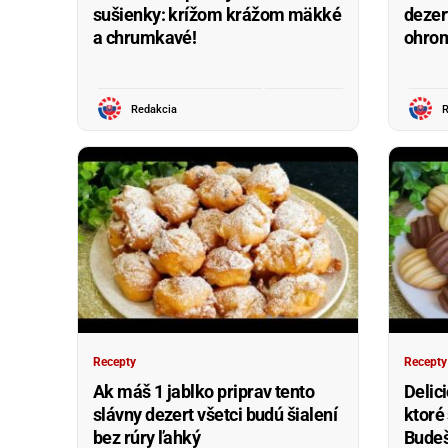
sušienky: krížom krážom mäkké
dezer
a chrumkavé!
ohrom
Redakcia
R
Recepty
Recepty
Ak máš 1 jablko priprav tento
Delic
slávny dezert všetci budú šialení
ktoré
bez rúry ľahký
Budeš 