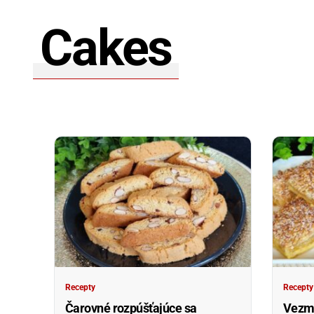
Cakes
Recepty
Recepty
Čarovné rozpúšťajúce sa
Vezmi