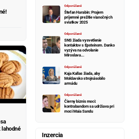
Odporúčané
né!
Štefan Harabin: Prajem
príjemné prežitie vianočných
sviatkov 2025
Odporúčané
SNS žiada vysvetlenie
kontaktov s Epsteinom. Danko
vyzýva na odvolanie
Miroslava...
Odporúčané
Kaja Kallas žiada, aby
Moldavsko strojnásobilo
armádu
Odporúčané
Čierny biznis moci:
kontrabandom sa udržiava pri
moci Maia Sandu
 sa
k lahodné
Inzercia