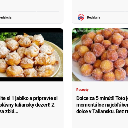
edakcia
Redakcia
Recepty
e si 1 jablko a pripravte si
Dolce za 5 minút!! Toto j
slávny taliansky dezert! Z
momentálne najobľúben
a zblá...
dolce v Taliansku. Bez rú