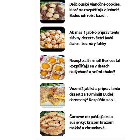
Deliciouské vianočné cookies,
ktoré sa rozpúšťajú v ústach!
Budeš ich robiť každ...
Ak máš 1 jablko priprav tento
slávny dezert všetci budú
šialení bez rúry ľahký
Recept za 5 minút! Bez cesta!
Rozpúšťajú sa v ústach
nadýchané a veľmi chutné!
Vezmi 2 jablká a priprav tento
dezert za 10 minút! Budeš
ohromený! Rozpúšťa sa v...
Čarovné rozpúšťajúce sa
sušienky: krížom krážom
mäkké a chrumkavé!