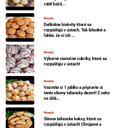
robiť každ...
Recepty
Delikátne biskvity ktoré sa
rozpúšťajú v ústach. Tak lahodné a
ľahké, že si ich ...
Recepty
Výborné vianočné cukríky, ktoré sa
rozpúšťajú v ústach!
Recepty
Vezmite si 1 jablko a pripravte si
tento slávny taliansky dezert! Z neho
sa zblá...
Recepty
Slávne talianske keksy, ktoré sa
rozpúšťajú v ústach! Chrúpavé a