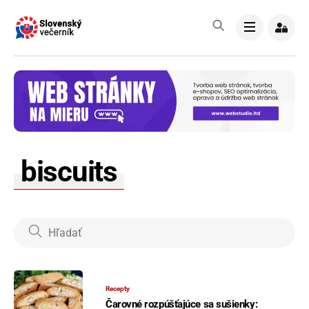
Skip
to
Menu
content
biscuits
Recepty
Čarovné rozpúšťajúce sa sušienky: