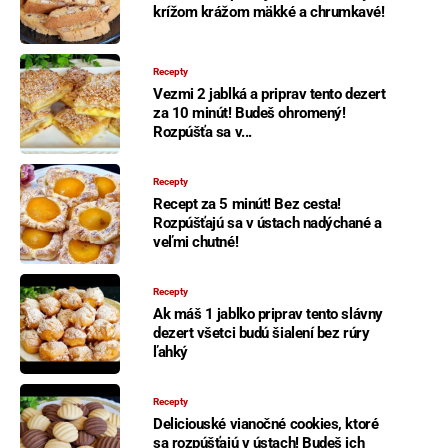
krížom krážom mäkké a chrumkavé!
Recepty
Vezmi 2 jablká a priprav tento dezert
za 10 minút! Budeš ohromený!
Rozpúšťa sa v...
Recepty
Recept za 5 minút! Bez cesta!
Rozpúšťajú sa v ústach nadýchané a
veľmi chutné!
Recepty
Ak máš 1 jablko priprav tento slávny
dezert všetci budú šialení bez rúry
ľahký
Recepty
Deliciouské vianočné cookies, ktoré
sa rozpúšťajú v ústach! Budeš ich