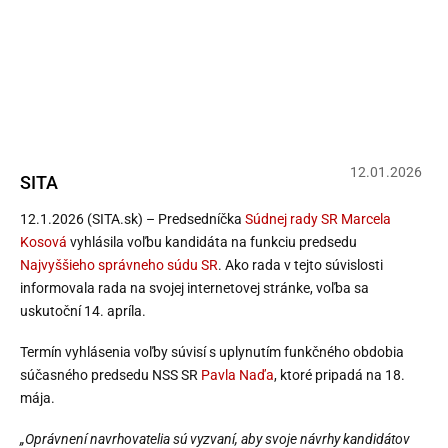
Súdna rada vyhlásila voľbu na
nového predsedu Najvyššieho
správneho súdu, uskutoční sa v apríli
12
.
01
.
2026
SITA
12.1.2026 (SITA.sk) – Predsedníčka
Súdnej rady SR
Marcela
Kosová
vyhlásila voľbu kandidáta na funkciu predsedu
Najvyššieho správneho súdu SR
. Ako rada v tejto súvislosti
informovala rada na svojej internetovej stránke, voľba sa
uskutoční 14. apríla.
Termín vyhlásenia voľby súvisí s uplynutím funkčného obdobia
súčasného predsedu NSS SR
Pavla Naďa
, ktoré pripadá na 18.
mája.
„Oprávnení navrhovatelia sú vyzvaní, aby svoje návrhy kandidátov