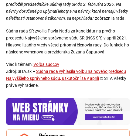
predložili predsedníčke Súdnej rady SR do 2. februára 2026. Na
návrhy doručené po uplynutí lehoty a na návrhy, ktoré nemajú všetky
náležitosti ustanovené zákonom, sa neprihliada,“
zdôraznila rada.
Súdna rada SR zvolila Pavla Naďa za kandidáta na prvého
predsedu Najvyššieho správneho súdu SR (NSS SR) v apríli 2021.
Hlasovali zaňho vtedy všetci prítomní členovia rady. Do funkcie ho
následne vymenovala prezidentka Zuzana Čaputová.
Viac k témam:
Voľba sudcov
Zdroj: SITA.sk –
Súdna rada vyhlásila voľbu na nového predsedu
Najvyššieho správneho súdu, uskutoční sa v apríli
© SITA Všetky
práva vyhradené.