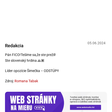
Romana Tabak: Pán FICO!Tešíme
sa,že ste prežil! Ste slovenský hrdina
Líder opozície Šimečka – ODSTÚP
05
.
06
.
2024
Redakcia
Pán FICO!Tešíme sa,že ste prežil!
Ste slovenský hrdina 🙏🏽
Líder opozície Šimečka – ODSTÚP‼️
Zdroj:
Romana Tabak