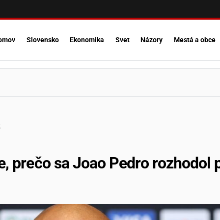
omov
Slovensko
Ekonomika
Svet
Názory
Mestá a obce
5
, prečo sa Joao Pedro rozhodol pr