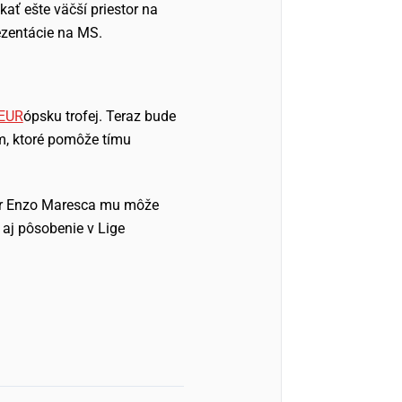
ať ešte väčší priestor na
rezentácie na MS.
EUR
ópsku trofej. Teraz bude
m, ktoré pomôže tímu
ner Enzo Maresca mu môže
 aj pôsobenie v Lige