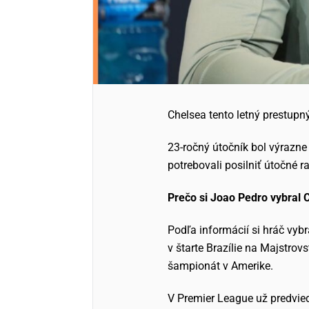
Chelsea tento letný prestupn
23-ročný útočník bol výrazne
potrebovali posilniť útočné 
Prečo si Joao Pedro vybral 
Podľa informácií si hráč vyb
v štarte Brazílie na Majstro
šampionát v Amerike.
V Premier League už predvied