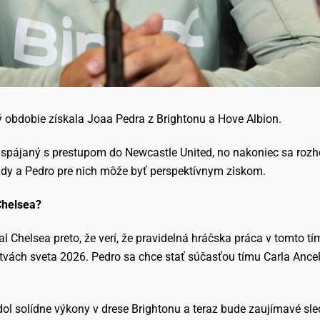
ý obdobie získala Joaa Pedra z Brightonu a Hove Albion.
 spájaný s prestupom do Newcastle United, no nakoniec sa rozh
rady a Pedro pre nich môže byť perspektívnym ziskom.
Chelsea?
ral Chelsea preto, že verí, že pravidelná hráčska práca v tomto
vstvách sveta 2026. Pedro sa chce stať súčasťou tímu Carla Ance
ol solídne výkony v drese Brightonu a teraz bude zaujímavé sle