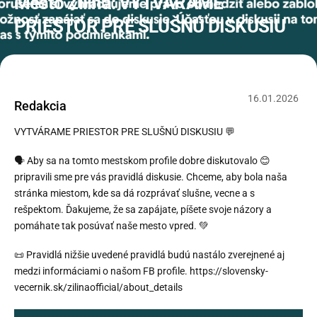
Mesto Žilina: VYTVÁRAME
PRIESTOR PRE SLUŠNÚ DISKUSIU
16
.
01
.
2026
Redakcia
VYTVÁRAME PRIESTOR PRE SLUŠNÚ DISKUSIU 💬
🗣️ Aby sa na tomto mestskom profile dobre diskutovalo 😊
pripravili sme pre vás pravidlá diskusie. Chceme, aby bola naša
stránka miestom, kde sa dá rozprávať slušne, vecne a s
rešpektom. Ďakujeme, že sa zapájate, píšete svoje názory a
pomáhate tak posúvať naše mesto vpred. 💚
📜 Pravidlá nižšie uvedené pravidlá budú nastálo zverejnené aj
medzi informáciami o našom FB profile. https://slovensky-
vecernik.sk/zilinaofficial/about_details