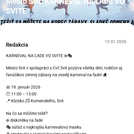
Mesto Svit: KARNEVAL NA ĽADE VO
SVITE
13
.
01
.
2026
Redakcia
KARNEVAL NA ĽADE VO SVITE ❄️🎭
Mesto Svit v spolupráci s Cvč Svit pozýva všetky deti, rodičov aj
fanúšikov zimnej zábavy na veselý karneval na ľade! ⛸️
📅 18. január 2026
🕚 11:00 – 13:00
📍 Klzisko ZŠ Komenského, Svit
Na čo sa môžete tešiť?
❄️ diskotéka na ľade
🎭 súťaž o najkrajšiu karnevalovú masku
🧚 stretnutie s rozprávkovými postavičkami