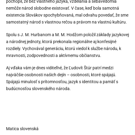
pochopil, že bez vlastného jazyka, vzdelania a sebavedomia
nemôže národ slobodne existovať. V čase, keď bola samotná
existencia Slovákov spochybňovaná, mal odvahu povedať, že sme
samostatný národ s vlastnou rečou a právom na vlastnú kultúru.
Spolu s J. M. Hurbanom a M. M. Hodžom položil základy jazykovej
a národnej jednoty, ktorá prekonala regionálne aj konfesijné
rozdiely. Vychovával generáciu, ktorú viedol k službe národu, k
mravnosti, zodpovednosti a aktívnemu občianstvu.
Aj vďaka vám je dnes viditeľné, že Ľudovít Štúr patrí medzi
najväčšie osobnosti našich dejín – osobnosti, ktoré spájajú.
Spájajú minulosť s prítomnosťou, jazyk s identitou a pamäť s
budúcnosťou slovenského národa.
Matica slovenská