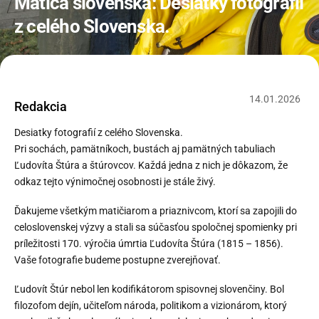
Matica slovenská: Desiatky fotografií
z celého Slovenska.
14
.
01
.
2026
Redakcia
Desiatky fotografií z celého Slovenska.
Pri sochách, pamätníkoch, bustách aj pamätných tabuliach
Ľudovíta Štúra a štúrovcov. Každá jedna z nich je dôkazom, že
odkaz tejto výnimočnej osobnosti je stále živý.
Ďakujeme všetkým matičiarom a priaznivcom, ktorí sa zapojili do
celoslovenskej výzvy a stali sa súčasťou spoločnej spomienky pri
príležitosti 170. výročia úmrtia Ľudovíta Štúra (1815 – 1856).
Vaše fotografie budeme postupne zverejňovať.
Ľudovít Štúr nebol len kodifikátorom spisovnej slovenčiny. Bol
filozofom dejín, učiteľom národa, politikom a vizionárom, ktorý