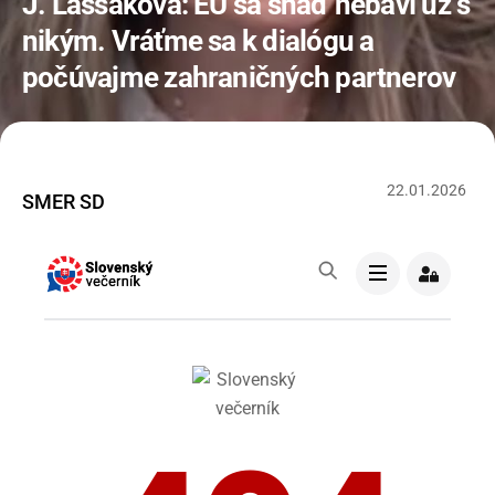
J. Laššaková: EÚ sa snáď nebaví už s
nikým. Vráťme sa k dialógu a
počúvajme zahraničných partnerov
22
.
01
.
2026
SMER SD