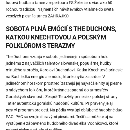
ľudová hudba a tance z repertoáru FS Železiar s viac ako 60
ročnou tradíciou. Najmenších návštevníkov vtiahne do sveta
veselých piesní a tanca ZAHRAJKO.
SOBOTA PLNÁ EMÓCIÍ S THE DUCHONS,
KATKOU KNECHTOVOU A POĽSKÝM
FOLKLÓROM S TERAZMY
The Duchons vzdajú v sobotu jedinečným spôsobom hold
jednému z najväčších talentov slovenskej populárnej hudby
minulého storočia, Karolovi Duchoňovi. Katka Knechtová prinesie
na Bachledku energiu a emóciu, ktoré chytia za srdce. V
jedinečnom horskom prostredí zaznejú jej najväčšie hity aj piesne
s nádychom folklóru, ktoré krásne zapadnú do atmosféry
Goralských slávností. Zespół TerazMy prinesie z poľskej strany
Tatier autentickú goralskú hudobnú kultúru. Pripravený je aj
pestrý program pre deti. Na pódiu vystúpi obľúbené hudobné duo
PACI PAC so svojimi hravými piesňami. Tešiť sa môžete aj na
vystúpenie zábavného hudobného divadielka Vodníkovci, ktoré
pobaví nielen deti, ale aj rodičov.