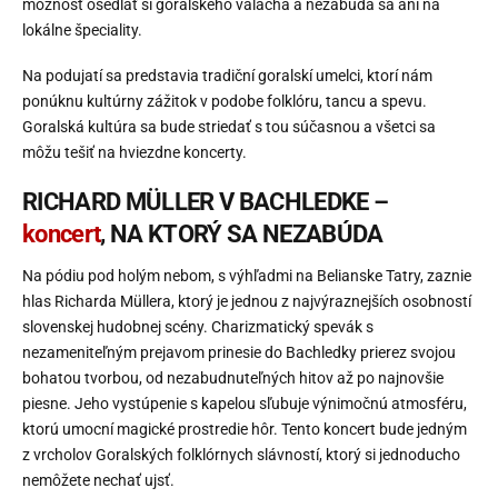
možnosť osedlať si goralského valacha a nezabúda sa ani na
lokálne špeciality.
Na podujatí sa predstavia tradiční goralskí umelci, ktorí nám
ponúknu kultúrny zážitok v podobe folklóru, tancu a spevu.
Goralská kultúra sa bude striedať s tou súčasnou a všetci sa
môžu tešiť na hviezdne koncerty.
RICHARD MÜLLER V BACHLEDKE –
koncert
, NA KTORÝ SA NEZABÚDA
Na pódiu pod holým nebom, s výhľadmi na Belianske Tatry, zaznie
hlas Richarda Müllera, ktorý je jednou z najvýraznejších osobností
slovenskej hudobnej scény. Charizmatický spevák s
nezameniteľným prejavom prinesie do Bachledky prierez svojou
bohatou tvorbou, od nezabudnuteľných hitov až po najnovšie
piesne. Jeho vystúpenie s kapelou sľubuje výnimočnú atmosféru,
ktorú umocní magické prostredie hôr. Tento koncert bude jedným
z vrcholov Goralských folklórnych slávností, ktorý si jednoducho
nemôžete nechať ujsť.