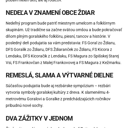
NEDEĽA V ZNAMENÍ OBCE ŽDIAR
Nedeľný program bude patriť miestnym umelcom a folklórnym
skupinám. Už tradične sa začne svätou omšou a bude pokračovať
dňom plným goralského folklóru, piesní, tancov a histórie. V
posledný deň podujatia sa vám predstavia: FS Goral zo Ždiaru,
DFS Goralik zo Ždiaru, DFS Ždiaranček zo Ždiaru, FS Kicora z
Lendaku, DFS Kicoračik z Lendaku, FS Magura zo Spišskej Starej
Vsi, FS Frankovčan z Malej Frankovovej a FS Magura z Kežmarku.
REMESLÁ, SLAMA A VÝTVARNÉ DIELNE
Súčasťou podujatia bude aj rezbárske sympózium – rezbári
vytvoria symboly goralskej kultúry z dreva. K slamenému 4-
metrovému Goralovi a Goralke z predchádzajúcich ročníkov
pribudnú nové sochy.
DVA ZÁŽITKY V JEDNOM