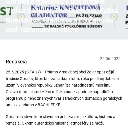
Goralské slávnosti v Bachledke:
Richard Müller, The Duchons, Katka
Knechtová, Gladiator a FS Železiar
pod Tatranskými štítmi
25
.
06
.
2025
Redakcia
25.6.2025 (SITA.sk) – Priamo v malebnej obci Ždiar opäť ožijú
tradície Goralov, ktorí boli začiatkom tohto roku po dlhej dobe na
území Slovenskej republiky uznaní za národnostnú menšinu!
Oslava tohto historického míľnika bude v podobe nápaditého
programu plného známych tvárí i tradičných domácich goralských
umelcov priamo v BACHLEDKE.
Gorali návštevníkom slávností priblížia svoju kultúru, históriu a
remeslá. Okrem autentickej miestnej atmosféry sa môžu