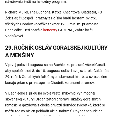
návštevníci tešiť na hviezdny program.
Richard Müller, The Duchons, Katka Knechtová, Gladiator, FS
Železiar, či Zespół TerazMy z Poľska budú hosťami sviatku
všetkých Goralov vo výške takmer 1200 m n. m. priamo na
Bachledke. Deti potešia
koncerty
PACI PAC, Zahrajko či
Vodníkovci.
29. ROČNÍK OSLÁV GORALSKEJ KULTÚRY
A MENŠINY
V prvej polovici augusta sa na Bachledku presunú všetci Gorali,
aby spoločne od 8. do 10. augusta oslávili svoj sviatok. Čaká nás
29. ročník Goralských folklórnych slávností, ktoré sa už tradične
konajú priamo pri vstupe na Chodník korunami stromov.
V Bachledke si prídu na svoje všetci milovníci výnimočnej
slovenskej kultúry! Organizátori pripravili ukážky goralských
remesiel a gazdovia z okolia privezú domáce zvieratká, ktoré si
môžu rodiny nielen pohladiť ale aj nakŕmiť. Chýbať nebude ani