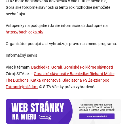
Či už máte naplánovanú dovolenku v okolí Tatier alebo nie,
Goralské folklórne slávnosti si tento rok rozhodne nemôžete
nechať ujsť.
Vstupenky na podujatie i ďalšie informácie sú dostupné na
https://bachledka.sk/
Organizátor podujatia si vyhradzuje právo na zmenu programu.
Informačný servis
Viac k témam:
Bachledka
,
Gorali
,
Goralské Folklórne slávnosti
Zdroj: SITA.sk –
Goralské slávnosti v Bachledke: Richard Müller,
The Duchons, Katka Knechtová, Gladiator a FS Železiar pod
Tatranskými štítmi
© SITA Všetky práva vyhradené.