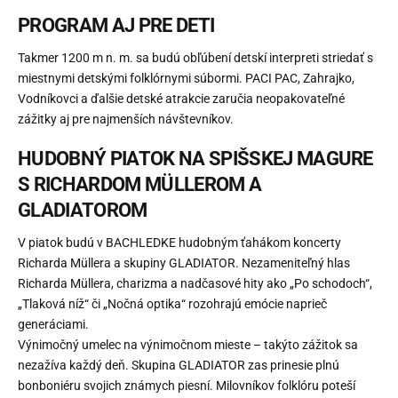
PROGRAM AJ PRE DETI
Takmer 1200 m n. m. sa budú obľúbení detskí interpreti striedať s
miestnymi detskými folklórnymi súbormi. PACI PAC, Zahrajko,
Vodníkovci a ďalšie detské atrakcie zaručia neopakovateľné
zážitky aj pre najmenších návštevníkov.
HUDOBNÝ PIATOK NA SPIŠSKEJ MAGURE
S RICHARDOM MÜLLEROM A
GLADIATOROM
V piatok budú v BACHLEDKE hudobným ťahákom koncerty
Richarda Müllera a skupiny GLADIATOR. Nezameniteľný hlas
Richarda Müllera, charizma a nadčasové hity ako „Po schodoch“,
„Tlaková níž“ či „Nočná optika“ rozohrajú emócie naprieč
generáciami.
Výnimočný umelec na výnimočnom mieste – takýto zážitok sa
nezažíva každý deň. Skupina GLADIATOR zas prinesie plnú
bonboniéru svojich známych piesní. Milovníkov folklóru poteší