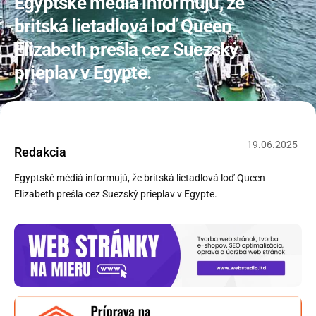
Egyptské médiá informujú, že
britská lietadlová loď Queen
Elizabeth prešla cez Suezský
prieplav v Egypte.
19
.
06
.
2025
Redakcia
Egyptské médiá informujú, že britská lietadlová loď Queen
Elizabeth prešla cez Suezský prieplav v Egypte.