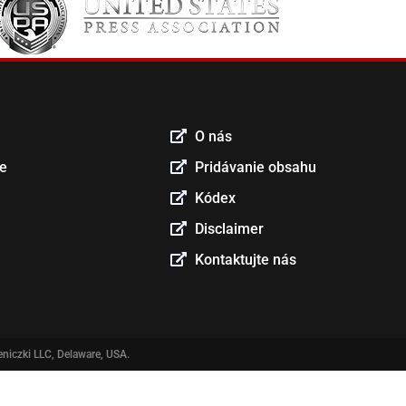
O nás
ce
Pridávanie obsahu
Kódex
Disclaimer
Kontaktujte nás
niczki LLC, Delaware, USA.