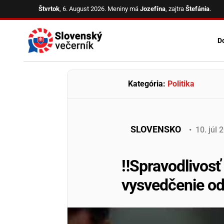
Skip
Štvrtok
, 6. August 2026.
Meniny má
Jozefína
, zajtra
Štefánia
.
to
content
D
Kategória:
Politika
SLOVENSKO
•
10
.
júl
2
‼️Spravodlivosť
vysvedčenie od