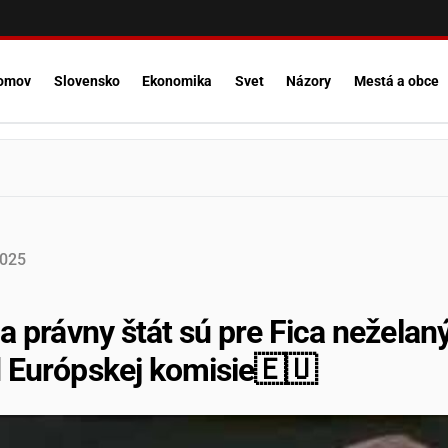
omov
Slovensko
Ekonomika
Svet
Názory
Mestá a obce
025
 a právny štát sú pre Fica neželaný
 Európskej komisie🇪🇺