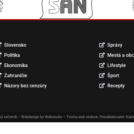
Slovensko
Správy
Politika
Mestá a ob
Ekonomika
Lifestyle
Zahraničie
Šport
Názory bez cenzúry
Recepty
ký večerník
– Webdesign by
Webstudio – Tvorba web stránok
. Prevádzkovateľ: Kame